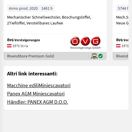
Anno prod. 2020
1461 h
5744 h
Mechanischer Schnellwechsler, Böschungslöffel,
Mech.Schn
2Tieflöffel, Verstellbares Laufwe
Neue Gum
ÖVG Versteigerungen
ÖVG Verst
8570 Stiria
8570 St
Rivenditore Premium Gold
Rivendit
Altri link interessanti:
Macchine edili
Miniescavatori
Panex AGM Miniescavatori
Händler: PANEX AGM D.O.O.