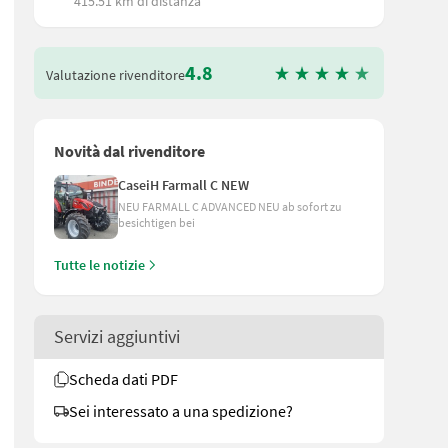
415.51 km di distanza
4.8
Valutazione rivenditore
Novità dal rivenditore
CaseiH Farmall C NEW
NEU FARMALL C ADVANCED NEU ab sofort zu
besichtigen bei
Tutte le notizie
Servizi aggiuntivi
Scheda dati PDF
Sei interessato a una spedizione?