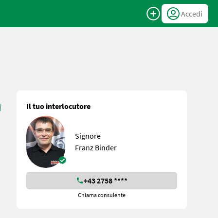
Accedi
Il tuo interlocutore
Signore
Franz Binder
+43 2758 ****
Chiama consulente