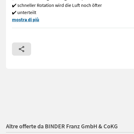
✔️ schneller Rotation wird die Luft noch öfter
✔️ unterteilt
✨ OLMI Druckluftentlauber ✔️ Modell : 430 R + Joystik Ausste
mostra di più
Altre offerte da BINDER Franz GmbH & CoKG