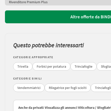
Rivenditore Premium Plus
Altre offerte da BI
Questo potrebbe interessarti
CATEGORIE APPROPRIATE
Trivella
Forbici per potatura
Trinciafoglie
Sfoglia
CATEGORIE SIMILI
Vendemmiatrici
Rilegatrice per fogli sciolti
Trinciafogl
Anche da privati: Visualizza gli annunci Viticoltura / Sfogliatr