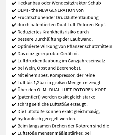
✔️ Heckanbau oder Wendesitztraktor Schub
✔️ OLMI - the NEW GENERATION von
✔️ Fruchtschonender Druckluftentlaubung
✔️ durch patentierten Dual-Luft-Rotoren-Kopf.
✔️ Reduziertes Krankheitsrisiko durch
✔️ bessere Durchlüftung der Laubwand.
✔️ Optimierte Wirkung von Pflanzenschutzmitteln.
✔️ Das einzige erprobte Gerät mit
✔️ Luftdruckentlaubung im Ganzjahreseinsatz
✔️ bei Wein, Obst und Beerenobst.
✔️ Mit einem spez. Kompressor, der reine
✔️ Luft bis 1,2bar in großen Mengen erzeugt.
✔️ Über den OLMI-DUAL-LUFT-ROTOREN-KOPF
✔️ (patentiert) werden exakt gleich starke
✔️ schräg seitliche Luftstöße erzeugt .
✔️ Die Luftstöße können exakt gleichmäßig,
✔️ hydraulisch geregelt werden.
✔️ Beim langsamen Drehen der Rotoren sind die
✔️ Luftstöße mengenmäßig stärker, bei