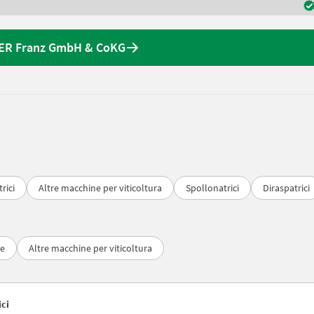
NDER Franz GmbH & CoKG
trici
Altre macchine per viticoltura
Spollonatrici
Diraspatrici
ie
Altre macchine per viticoltura
ici