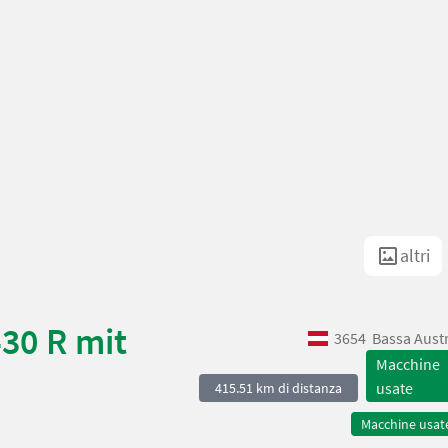
altri
430 R mit
3654
Bassa Aust
Macchine
usate
415.51 km di distanza
Macchine usat