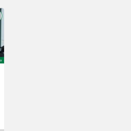
TOP
ta
Sonstige EcoLine Kurzscheibenegge GLADIATOR 300
7.299 €
inclusa IVA 20%
6.082,50 € netto
Anno prod. 2026
1 h
300 cm
BINDER Franz GmbH & CoKG
3654 Bassa Austria