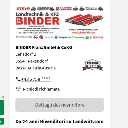
BINDER Franz GmbH & CoKG
Lehsdorf 2
3654 - Raxendorf
Bassa Austria Austria
+43 2758 ****
Richiedi richiamata
ria
Dettagli del rivenditore
Da 24 anni Rivenditori su Landwirt.com
e