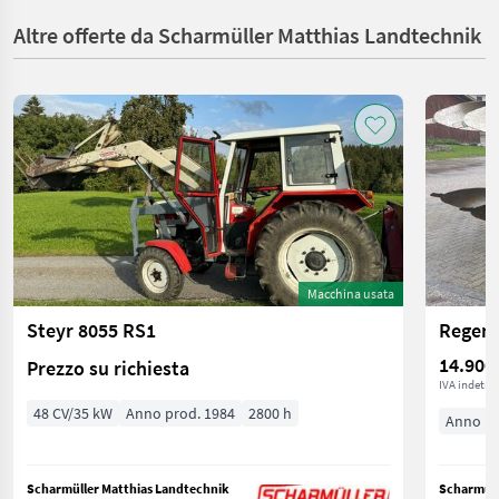
Altre offerte da Scharmüller Matthias Landtechnik
Macchina usata
Steyr 8055 RS1
Regent
14.900
Prezzo su richiesta
IVA indetrai
48 CV/35 kW
Anno prod. 1984
2800 h
Anno pr
Scharmüller Matthias Landtechnik
Scharmüll