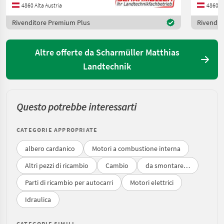
4860 Alta Austria
4860 Al
Rivenditore Premium Plus
Rivendit
Altre offerte da Scharmüller Matthias
Landtechnik
Questo potrebbe interessarti
CATEGORIE APPROPRIATE
albero cardanico
Motori a combustione interna
Altri pezzi di ricambio
Cambio
da smontare…
Parti di ricambio per autocarri
Motori elettrici
Idraulica
CATEGORIE SIMILI