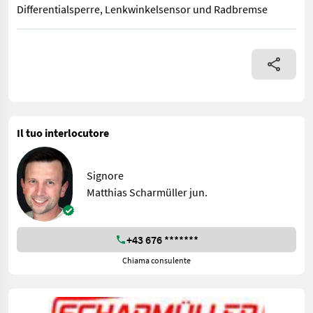
Differentialsperre, Lenkwinkelsensor und Radbremse
Artikelnummer: 48118020 Baugruppe: 92070608 Neuer Achsschenk
Il tuo interlocutore
Signore
Matthias Scharmüller jun.
+43 676 *******
Chiama consulente