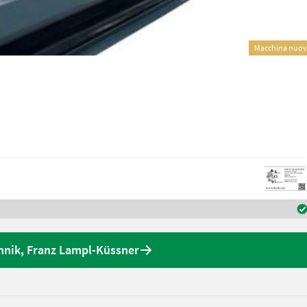
Macchina nuo
chnik, Franz Lampl-Küssner