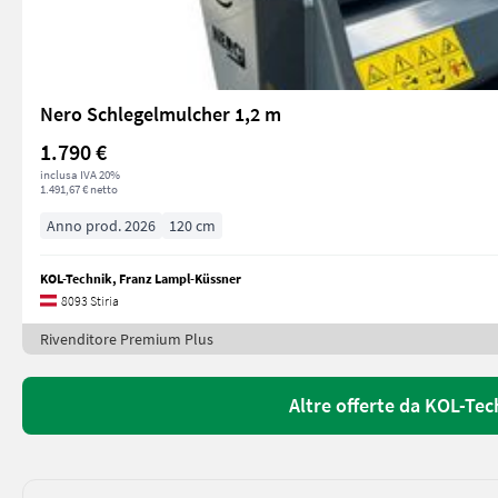
Nero Schlegelmulcher 1,2 m
1.790 €
inclusa IVA 20%
1.491,67 € netto
Anno prod. 2026
120 cm
KOL-Technik, Franz Lampl-Küssner
8093 Stiria
Rivenditore Premium Plus
Altre offerte da KOL-Te