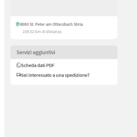
8093 St. Peter am Ottersbach Stiria
239.52 km di distanza
Servizi aggiuntivi
Scheda dati PDF
Sei interessato a una spedizione?
 enthalten - Anzahl Hammer: 22 Stk. - Gewicht pro Hammer: 0,8 kg -