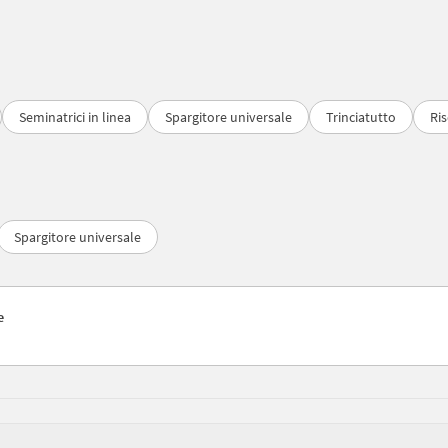
Seminatrici in linea
Spargitore universale
Trinciatutto
Ri
Spargitore universale
e