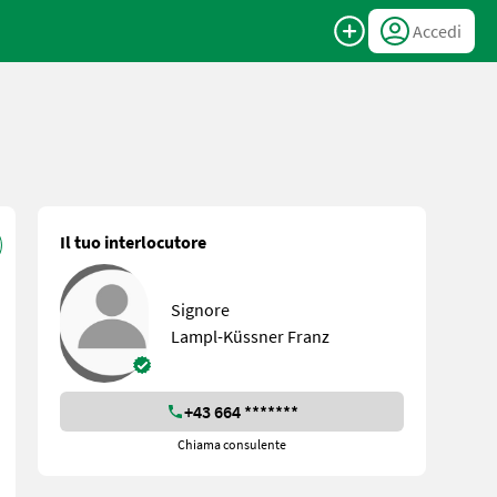
Accedi
Il tuo interlocutore
Signore
Lampl-Küssner Franz
+43 664 *******
Chiama consulente