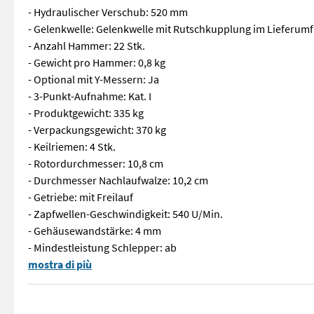
- Hydraulischer Verschub: 520 mm
- Gelenkwelle: Gelenkwelle mit Rutschkupplung im Lieferum
- Anzahl Hammer: 22 Stk.
- Gewicht pro Hammer: 0,8 kg
- Optional mit Y-Messern: Ja
- 3-Punkt-Aufnahme: Kat. I
- Produktgewicht: 335 kg
- Verpackungsgewicht: 370 kg
- Keilriemen: 4 Stk.
- Rotordurchmesser: 10,8 cm
- Durchmesser Nachlaufwalze: 10,2 cm
- Getriebe: mit Freilauf
- Zapfwellen-Geschwindigkeit: 540 U/Min.
- Gehäusewandstärke: 4 mm
- Mindestleistung Schlepper: ab
Daten: - Arbeitsbreite: 175 cm - Hydraulischer Verschub: 52
mostra di più