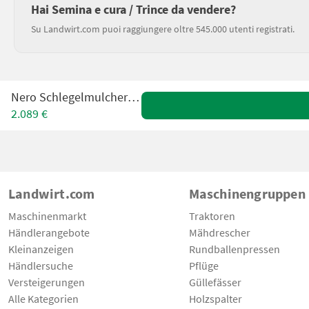
Hai Semina e cura / Trince da vendere?
Su Landwirt.com puoi raggiungere oltre 545.000 utenti registrati.
Nero Schlegelmulcher 1,75 m
2.089 €
Landwirt.com
Maschinengruppen
Maschinenmarkt
Traktoren
Händlerangebote
Mähdrescher
Kleinanzeigen
Rundballenpressen
Händlersuche
Pflüge
Versteigerungen
Güllefässer
Alle Kategorien
Holzspalter