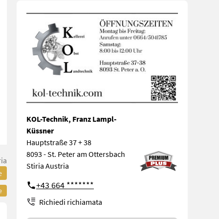
KOL-Technik, Franz Lampl-
Küssner
Hauptstraße 37 + 38
8093 - St. Peter am Ottersbach
ria
Stiria Austria
e
+43 664 *******
e
Richiedi richiamata