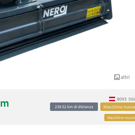
altri
8093
Sti
 m
Macchine nuov
239.52 km di distanza
Macchine nuov