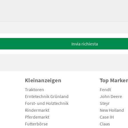
Invia richiesta
Kleinanzeigen
Top Marke
Traktoren
Fendt
Erntetechnik Grünland
John Deere
Forst- und Holztechnik
Steyr
Rindermarkt
New Holland
Pferdemarkt
Case IH
Futterbörse
Claas