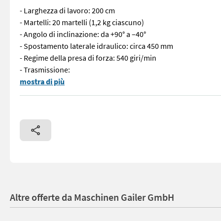
- Larghezza di lavoro: 200 cm
- Martelli: 20 martelli (1,2 kg ciascuno)
- Angolo di inclinazione: da +90° a –40°
- Spostamento laterale idraulico: circa 450 mm
- Regime della presa di forza: 540 giri/min
- Trasmissione:
La falciatrice per scarpate Nero R-200H – larghezza di lavoro 2
mostra di più
Altre offerte da Maschinen Gailer GmbH