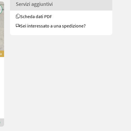
Servizi aggiuntivi
Scheda dati PDF
Sei interessato a una spedizione?
va
Nero Böschungsmulcher R-180H
3.900 €
inclusa IVA 20%
3.250 € netto
Anno prod. 2025
180 cm
Maschinen Gailer GmbH
9640 Carinzia
Rivenditore Premium Gold