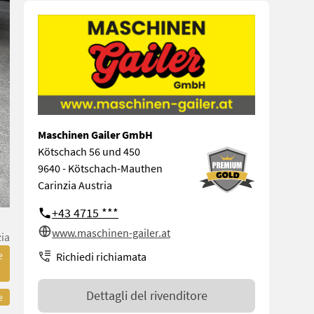
Maschinen Gailer GmbH
Kötschach 56 und 450
9640 - Kötschach-Mauthen
Carinzia Austria
+43 4715 ***
www.maschinen-gailer.at
zia
e
Richiedi richiamata
Dettagli del rivenditore
e