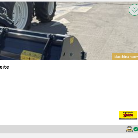
Macchina nuo
eite