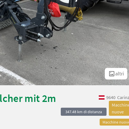
altri
cher mit 2m
9640
Carin
Macchin
nuove
347.48 km di distanza
Macchine nuov