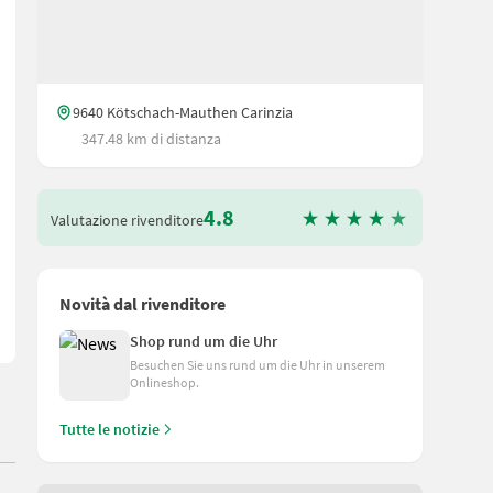
9640 Kötschach-Mauthen Carinzia
347.48 km di distanza
idraulico per trattori a partire da 80 PS - Larghezza di lavoro: 200 c
4.8
Valutazione rivenditore
Novità dal rivenditore
Shop rund um die Uhr
Besuchen Sie uns rund um die Uhr in unserem
Onlineshop.
Tutte le notizie