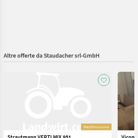
Altre offerte da Staudacher srl-GmbH
Macchina nuova
Strautmann VERTI MIX 951
Vicon 