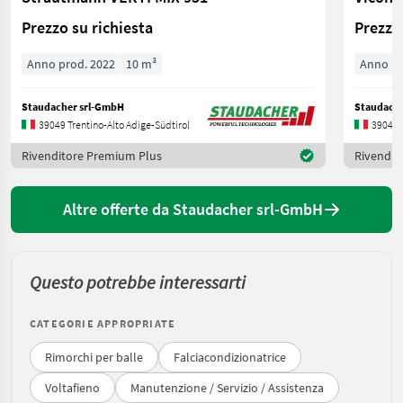
Prezzo su richiesta
Prezzo 
Anno prod. 2022
10 m³
Anno pr
Staudacher srl-GmbH
Staudache
39049 Trentino-Alto Adige-Südtirol
39049 T
Rivenditore Premium Plus
Rivendit
Altre offerte da Staudacher srl-GmbH
Questo potrebbe interessarti
CATEGORIE APPROPRIATE
Rimorchi per balle
Falciacondizionatrice
Voltafieno
Manutenzione / Servizio / Assistenza