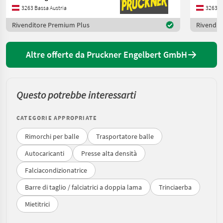
3263 Bassa Austria
3263 B
Rivenditore Premium Plus
Rivendit
Altre offerte da Pruckner Engelbert GmbH
Questo potrebbe interessarti
CATEGORIE APPROPRIATE
Rimorchi per balle
Trasportatore balle
Autocaricanti
Presse alta densità
Falciacondizionatrice
Barre di taglio / falciatrici a doppia lama
Trinciaerba
Mietitrici