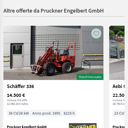
Altre offerte da Pruckner Engelbert GmbH
Macchina usata
Schäffer 336
Aebi C
14.500 €
22.500
inclusa IVA 20%
inclusa IVA
12.083,33 € netto
18.750 € net
36 CV/26 kW
Anno prod. 1995
6215 h
23 CV/1
Pruckner Engelbert GmbH
Pruckner