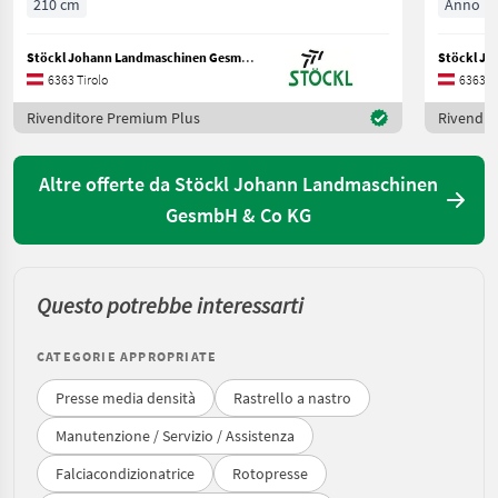
210 cm
Anno pr
Stöckl Johann Landmaschinen GesmbH & Co KG
6363 Tirolo
6363 Ti
Rivenditore Premium Plus
Rivendit
Altre offerte da Stöckl Johann Landmaschinen
GesmbH & Co KG
Questo potrebbe interessarti
CATEGORIE APPROPRIATE
Presse media densità
Rastrello a nastro
Manutenzione / Servizio / Assistenza
Falciacondizionatrice
Rotopresse