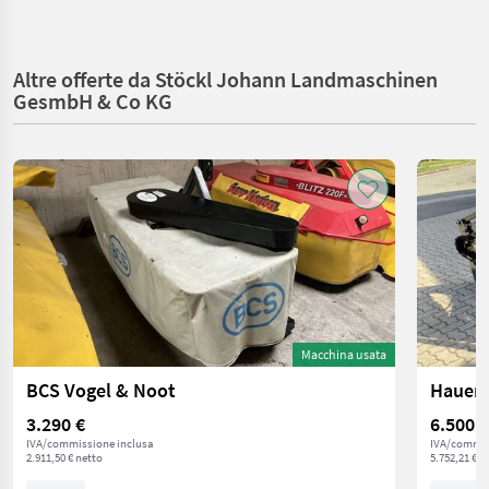
Altre offerte da Stöckl Johann Landmaschinen
GesmbH & Co KG
Macchina usata
BCS Vogel & Noot
Hauer 
3.290 €
6.500 €
IVA/commissione inclusa
IVA/commis
2.911,50 € netto
5.752,21 € n