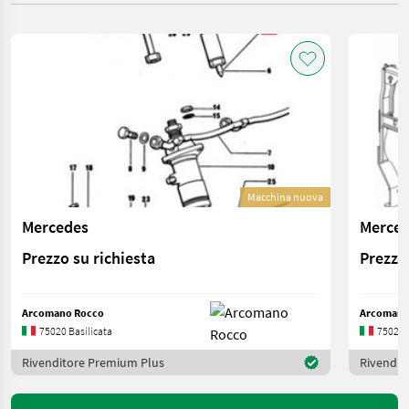
Macchina nuova
Mercedes
Merce
Prezzo su richiesta
Prezzo 
Arcomano Rocco
Arcomano
75020 Basilicata
75020 B
Rivenditore Premium Plus
Rivendit