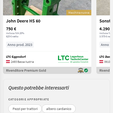
Macchina nuova
John Deere HS 60
Sonsti
750 €
4.290 €
inclusa IVA 20%
inclusa IVA
625 € netto
3.575 € nett
Anno prod. 2023
Anno pr
LTC-Eggendorf
LTC-Zwett
2493 Bassa Austria
3910 B
Rivenditore Premium Gold
Rivendit
Questo potrebbe interessarti
CATEGORIE APPROPRIATE
Pezzi per trattori
albero cardanico