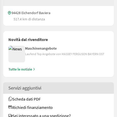
94428 Eichendorf Baviera
517.4 km di distanza
Novità dal rivenditore
Maschinenangebote
Laufend Top Angebote von MASSEY FERGUSON BAYERN OST
Tutte le notizie
Servizi aggiuntivi
Scheda dati PDF
Richiedi finanziamento
Sei interessato a una spedizione?