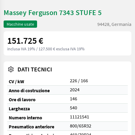
Massey Ferguson 7343 STUFE 5
94428, Germania
Macchine usate
151.725 €
inclusa IVA 19%
/ 127.500 € esclusa IVA 19%
DATI TECNICI
226 / 166
CV / kW
2024
Anno di costruzione
146
Ore di lavoro
540
Larghezza
11121541
Numero interno
800/65R32
Pneumatico anteriore
460/70R24