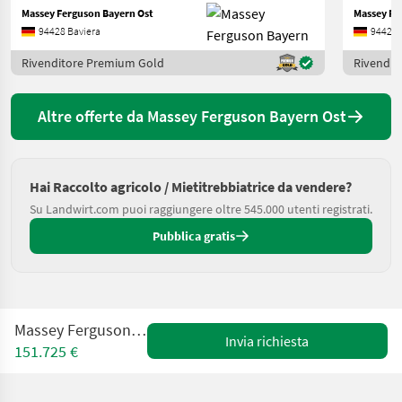
Massey Ferguson Bayern Ost
Massey Fe
94428 Baviera
94428 
Rivenditore Premium Gold
Rivendit
Altre offerte da Massey Ferguson Bayern Ost
Hai Raccolto agricolo / Mietitrebbiatrice da vendere?
Su Landwirt.com puoi raggiungere oltre 545.000 utenti registrati.
Pubblica gratis
Massey Ferguson 7343 STUFE 5
Invia richiesta
151.725 €