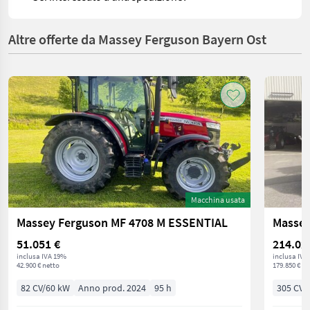
Altre offerte da Massey Ferguson Bayern Ost
Macchina usata
Massey Ferguson MF 4708 M ESSENTIAL
51.051 €
214.02
inclusa IVA 19%
inclusa IVA
42.900 € netto
179.850 € ne
82 CV/60 kW
Anno prod. 2024
95 h
305 CV/