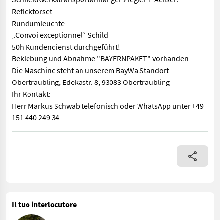
Reflektorset
Rundumleuchte
„Convoi exceptionnel“ Schild
50h Kundendienst durchgeführt!
Beklebung und Abnahme "BAYERNPAKET" vorhanden
Die Maschine steht an unserem BayWa Standort
Obertraubling, Edekastr. 8, 93083 Obertraubling
Ihr Kontakt:
Herr Markus Schwab telefonisch oder WhatsApp unter +49
151 440 249 34
Jung gebr. Mähdrescher MF 7343 ACTIVA (Baujahr 03/24) in TOP
Il tuo interlocutore