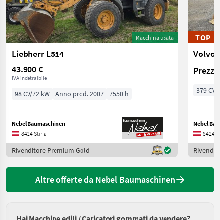
TOP
Macchina usata
Liebherr L514
Volvo 
43.900 €
Prezzo 
IVA indetraibile
379 CV/
98 CV/72 kW
Anno prod. 2007
7550 h
Nebel Baumaschinen
Nebel Ba
8424 Stiria
8424 St
Rivenditore Premium Gold
Rivendit
Altre offerte da Nebel Baumaschinen
Hai Macchine edili / Caricatori gommati da vendere?