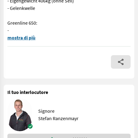
- Eigengewicht 406kg (ohne Seil)
- Gelenkwelle
Greenline 650:
-
Neue Krpan Greenline Modelle ab sofort bei uns in jeder Ausführ
mostra di più
Il tuo interlocutore
Signore
Stefan Ranzenmayr