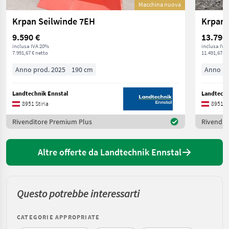
Macchina nuova
Krpan Seilwinde 7EH
Krpan 
9.590 €
13.790
inclusa IVA 20%
inclusa IVA
7.991,67 € netto
11.491,67 € 
Anno prod. 2025
190 cm
Anno pr
Landtechnik Ennstal
Landtechn
8951 Stiria
8951 St
Rivenditore Premium Plus
Rivendit
Altre offerte da Landtechnik Ennstal
Questo potrebbe interessarti
CATEGORIE APPROPRIATE