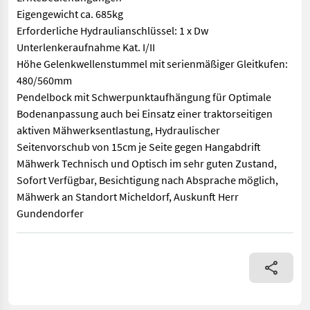
Eigengewicht ca. 685kg
Erforderliche Hydraulianschlüssel: 1 x Dw
Unterlenkeraufnahme Kat. I/II
Höhe Gelenkwellenstummel mit serienmäßiger Gleitkufen:
480/560mm
Pendelbock mit Schwerpunktaufhängung für Optimale
Bodenanpassung auch bei Einsatz einer traktorseitigen
aktiven Mähwerksentlastung, Hydraulischer
Seitenvorschub von 15cm je Seite gegen Hangabdrift
Mähwerk Technisch und Optisch im sehr guten Zustand,
Sofort Verfügbar, Besichtigung nach Absprache möglich,
Mähwerk an Standort Micheldorf, Auskunft Herr
Gundendorfer
Krone EasyCut F320 Highland Frontscheibenmähwerk mit Hydrau