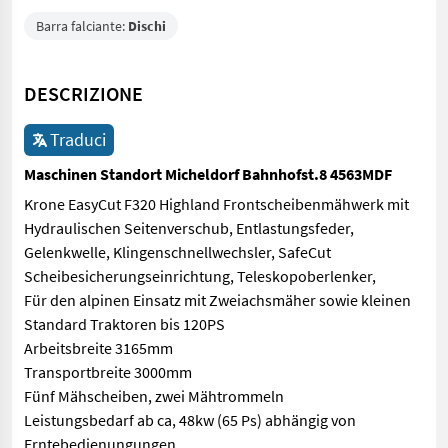
Barra falciante:
Dischi
DESCRIZIONE
Traduci
Maschinen Standort Micheldorf Bahnhofst.8 4563MDF
Krone EasyCut F320 Highland Frontscheibenmähwerk mit
Hydraulischen Seitenverschub, Entlastungsfeder,
Gelenkwelle, Klingenschnellwechsler, SafeCut
Scheibesicherungseinrichtung, Teleskopoberlenker,
Für den alpinen Einsatz mit Zweiachsmäher sowie kleinen
Standard Traktoren bis 120PS
Arbeitsbreite 3165mm
Transportbreite 3000mm
Fünf Mähscheiben, zwei Mähtrommeln
Leistungsbedarf ab ca, 48kw (65 Ps) abhängig von
Erntebedienungungen