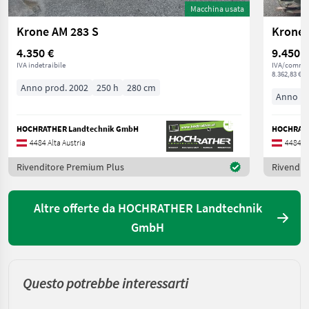
Macchina usata
Krone AM 283 S
Krone 
4.350 €
9.450 €
IVA indetraibile
IVA/commis
8.362,83 € n
Anno prod. 2002
250 h
280 cm
Anno pr
HOCHRATHER Landtechnik GmbH
HOCHRATH
4484 Alta Austria
4484 Al
Rivenditore Premium Plus
Rivendit
Altre offerte da HOCHRATHER Landtechnik
GmbH
Questo potrebbe interessarti