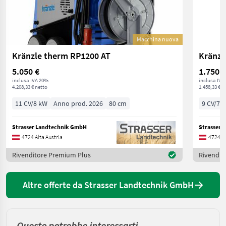
Macchina nuova
Kränzle therm RP1200 AT
Kränzl
5.050 €
1.750 €
inclusa IVA 20%
inclusa IVA
4.208,33 € netto
1.458,33 € n
11 CV/8 kW
Anno prod. 2026
80 cm
9 CV/7 
Strasser Landtechnik GmbH
Strasser 
4724 Alta Austria
4724 Al
Rivenditore Premium Plus
Rivendit
Altre offerte da Strasser Landtechnik GmbH
Questo potrebbe interessarti