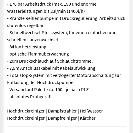
- 170 bar Arbeitsdruck (max. 190 und enorme
Wasserleistungen bis 23l/min (1400l/h)
- Kränzle Reihenpumpe mit Druckregulierung, Arbeitsdruck
stufenlos regelbar
- Schnellwechsel-Stecksystem, für einen einfachen und
schnellen Lanzenwechsel
- 84 kw Heizleistung
- optische Flammüberwachung
- 20m Druckschlauch auf Schlauchtrommel
- 7,5m Anschlusskabel mit Kabelaufwicklung
- Totalstop-System mit verzögerter Motorabschaltung zur
Entlastung der Hochdruckpumpe
- Versand auf Palette ca. 100,- je nach PLZ
- absolutes Profigerät!
Hochdruckreiniger | Dampfstrahler | Heißwasser-
Hochdruckreiniger | Dampfreiniger | Kärcher
- ölbeheizt und mit Vollausstattung für maximalen Anspruch - 