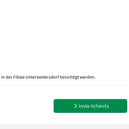
n der Filiale Unterweitersdorf besichtigt werden.
ferential und Sperre + 4 Vorwärts- und 3 Rückwärtsgänge + Wende-
Invia richiesta