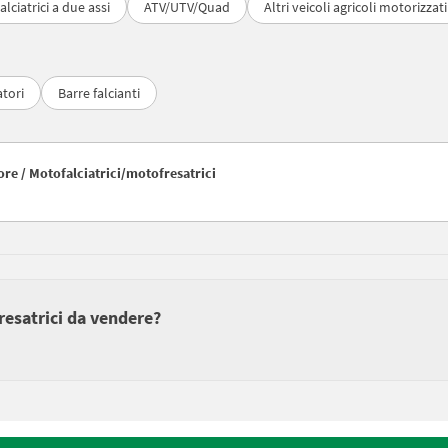
alciatrici a due assi
ATV/UTV/Quad
Altri veicoli agricoli motorizzati
atori
Barre falcianti
tore / Motofalciatrici/motofresatrici
fresatrici da vendere?