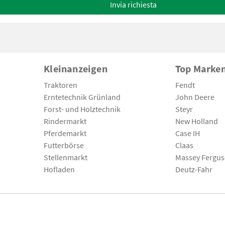
Invia richiesta
Kleinanzeigen
Top Marke
Traktoren
Fendt
Erntetechnik Grünland
John Deere
Forst- und Holztechnik
Steyr
Rindermarkt
New Holland
Pferdemarkt
Case IH
Futterbörse
Claas
Stellenmarkt
Massey Fergu
Hofladen
Deutz-Fahr