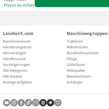
Prezzo su richiesta
Landwirt.com
Maschinengruppen
Maschinenmarkt
Traktoren
Händlerangebote
Mähdrescher
Kleinanzeigen
Rundballenpressen
Händlersuche
Pflüge
Versteigerungen
Güllefässer
Alle Kategorien
Holzspalter
Alle Marken
Baumaschinen
Anzeige aufgeben
Anhänger