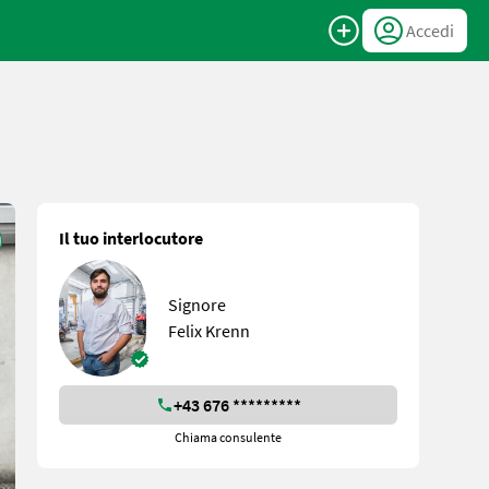
Accedi
Il tuo interlocutore
Signore
Felix Krenn
+43 676 *********
Chiama consulente