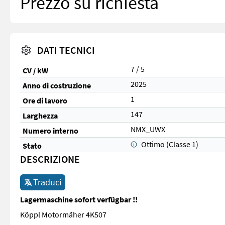
Prezzo su richiesta
DATI TECNICI
7 / 5
CV / kW
2025
Anno di costruzione
1
Ore di lavoro
147
Larghezza
NMX_UWX
Numero interno
Ottimo (Classe 1)
Stato
DESCRIZIONE
Traduci
Lagermaschine sofort verfügbar !!
Köppl Motormäher 4K507