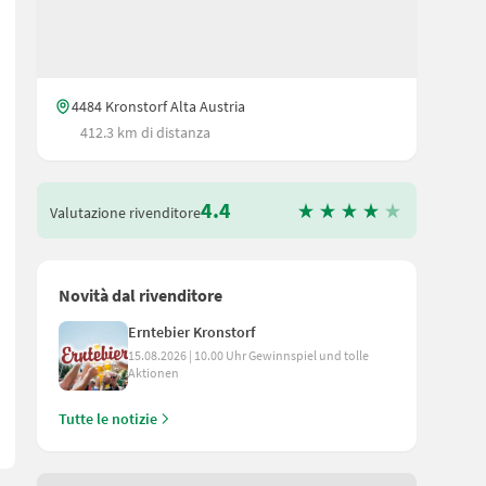
4484 Kronstorf Alta Austria
412.3 km di distanza
4.4
Valutazione rivenditore
Novità dal rivenditore
 und Ölbadgetriebe + Druckbremskupplung + Bereifung 16x6,5x8 AS
Erntebier Kronstorf
15.08.2026 | 10.00 Uhr Gewinnspiel und tolle
Aktionen
Tutte le notizie