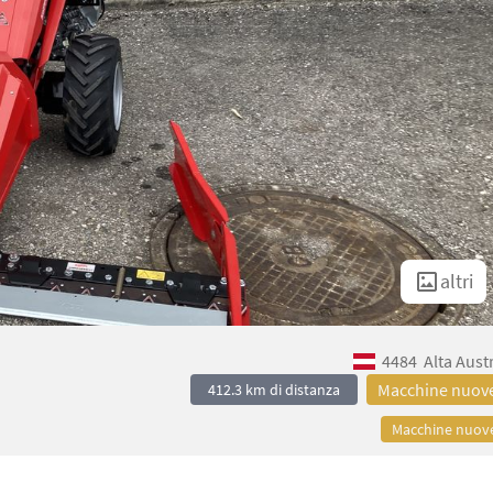
altri
4484
Alta Aust
Macchine nuov
412.3 km di distanza
Macchine nuov