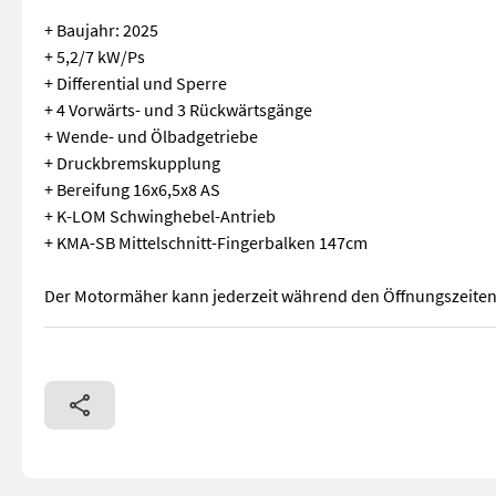
+ Baujahr: 2025
+ 5,2/7 kW/Ps
+ Differential und Sperre
+ 4 Vorwärts- und 3 Rückwärtsgänge
+ Wende- und Ölbadgetriebe
+ Druckbremskupplung
+ Bereifung 16x6,5x8 AS
+ K-LOM Schwinghebel-Antrieb
+ KMA-SB Mittelschnitt-Fingerbalken 147cm
Der Motormäher kann jederzeit während den Öffnungszeiten i
Köppl Motormäher 4K507 + Baujahr: 2025 + 5,2/7 kW/Ps + Dif