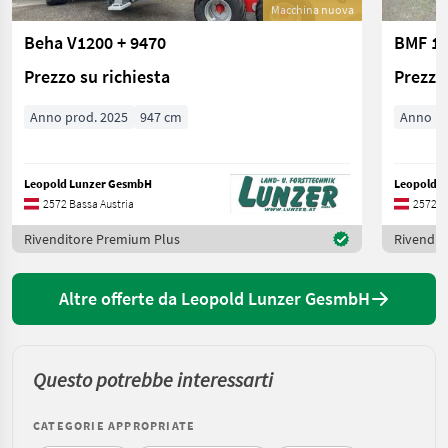
Macchina nuova
Beha V1200 + 9470
BMF 14
Prezzo su richiesta
Prezzo 
Anno prod. 2025
947 cm
Anno pr
Leopold Lunzer GesmbH
Leopold 
2572 Bassa Austria
2572 B
Rivenditore Premium Plus
Rivendit
Altre offerte da Leopold Lunzer GesmbH
Questo potrebbe interessarti
CATEGORIE APPROPRIATE