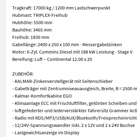
Tragkraft: 17000 kg / 1200 mm Lastschwerpunkt
Hubmast: TRIPLEX-Freihub
Hubhöhe: 5500 mm
Bauhöhe: 3465 mm
Freihub: 1830 mm
Gabellänge: 2400 x 250 x 100 mm - Messergabelzinken
Motor: 6-Zyl. Cummins Diesel mit 188 kW Leistung - Stage V
Bereifung: Luft – Continental 12.00 x 20
ZUBEHÖR:
- KALMAR-Zinkenverstellgerät mit Seitenschieber
- Gabelträger mit Zentrumniveauausgleich, Breite, B = 2500
- Kalmar-Komfortkabine EGO
- Klimaanlage ECC mit Frischluftfilter, getönten Scheiben und
- luftgefederter und lederverstärkter Fahrersitz Grammer Ac
- Radio mit RDS/MP3/USB/AUX/Bluetooth/Freisprecheinrich
- 12/24V-Spannungswandler inkl. 2 x 12V und 2 x 24V Buchse
- Lastgewichtsanzeige im Display