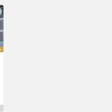
va
Toyota SSI160LN - TRIPLEX 5,4 m - NEUGERÄT !!!
22.740 €
inclusa IVA 20%
18.950 € netto
1 CV/1 kW
Anno prod. 2024
6 h
welift GmbH
4840 Alta Austria
Rivenditore Premium Plus