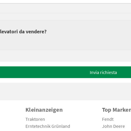
elevatori da vendere?
Invia richiesta
Kleinanzeigen
Top Marke
Traktoren
Fendt
Erntetechnik Grünland
John Deere