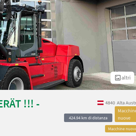
altri
ÄT !!! -
4840
Alta Aust
Macchin
nuove
424.94 km di distanza
Macchine nuov