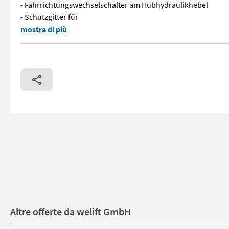
- Fahrrichtungswechselschalter am Hubhydraulikhebel
- Schutzgitter für
KALMAR Dieselstapler DCG 160-12 - NEUGERÄT !!! - sofort ver
mostra di più
Altre offerte da welift GmbH