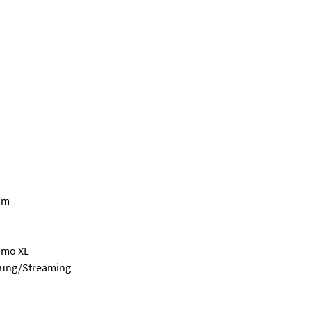
 mm
timo XL
tung/Streaming