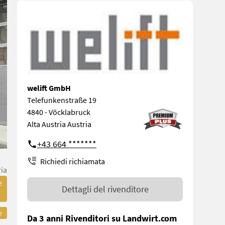
welift GmbH
Telefunkenstraße 19
4840 - Vöcklabruck
Alta Austria Austria
+43 664 *******
Richiedi richiamata
ria
e
Dettagli del rivenditore
e
Da 3 anni Rivenditori su Landwirt.com