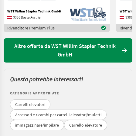
WST Willim Stapler Technik GmbH
WST Willi
3386 Bassa Austria
3386 B
Rivenditore Premium Plus
Rivendit
Altre offerte da WST Willim Stapler Technik
GmbH
Questo potrebbe interessarti
CATEGORIE APPROPRIATE
Carrelli elevatori
Accessori e ricambi per carrelli elevatori/muletti
immagazzinare/impilare
Carrello elevatore