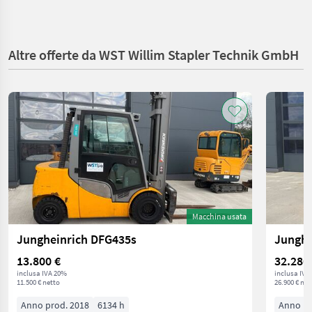
Altre offerte da WST Willim Stapler Technik GmbH
Macchina usata
Jungheinrich DFG435s
Junghe
13.800 €
32.280
inclusa IVA 20%
inclusa IVA
11.500 € netto
26.900 € net
Anno prod. 2018
6134 h
Anno pr