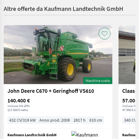
Altre offerte da Kaufmann Landtechnik GmbH
Macchina usata
John Deere C670 + Geringhoff VS610
Claas 
140.400 €
57.000
inclusa IVA 20%
inclusa IVA
117.000 € netto
47.500 € net
432 CV/318 kW
Anno prod. 2008
2817 h
610 cm
340 CV/
Kaufmann Landtechnik GmbH
Kaufmann