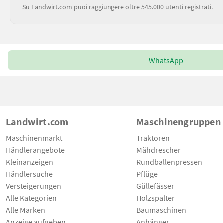
Su Landwirt.com puoi raggiungere oltre 545.000 utenti registrati.
WhatsApp
Landwirt.com
Maschinengruppen
Maschinenmarkt
Traktoren
Händlerangebote
Mähdrescher
Kleinanzeigen
Rundballenpressen
Händlersuche
Pflüge
Versteigerungen
Güllefässer
Alle Kategorien
Holzspalter
Alle Marken
Baumaschinen
Anzeige aufgeben
Anhänger