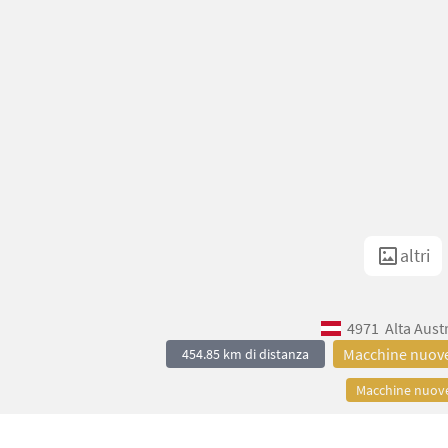
altri
4971
Alta Aust
Macchine nuov
454.85 km di distanza
Macchine nuov