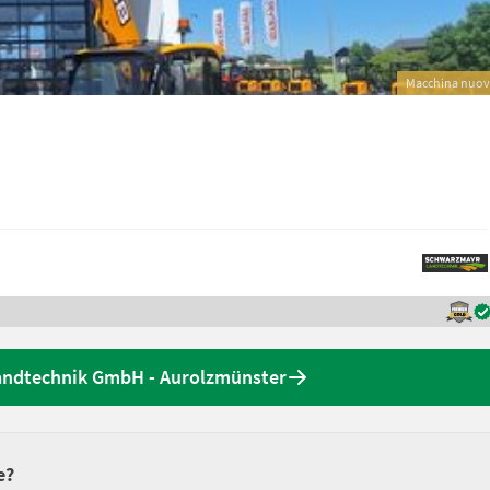
Macchina nuo
Landtechnik GmbH - Aurolzmünster
e?