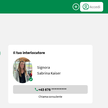
Accedi
Il tuo interlocutore
Signora
Sabrina Kaiser
+43 676 *********
Chiama consulente