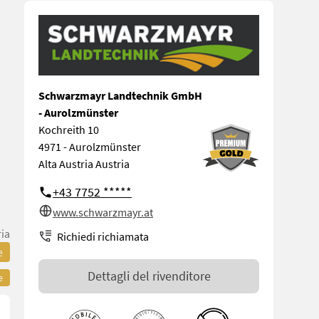
Schwarzmayr Landtechnik GmbH
- Aurolzmünster
Kochreith 10
4971 - Aurolzmünster
Alta Austria Austria
+43 7752 *****
www.schwarzmayr.at
ria
Richiedi richiamata
e
Dettagli del rivenditore
e