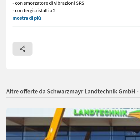
- con smorzatore di vibrazioni SRS
- con tergicristalli a 2
N. 73318 Caricatore telescopico JCB 532060 Agri Super - con ca
mostra di più
Altre offerte da Schwarzmayr Landtechnik GmbH -