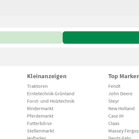
Kleinanzeigen
Top Marke
Traktoren
Fendt
Erntetechnik Grünland
John Deere
Forst- und Holztechnik
Steyr
Rindermarkt
New Holland
Pferdemarkt
Case IH
Futterbörse
Claas
Stellenmarkt
Massey Fergu
Hofladen
Deutz-Fahr