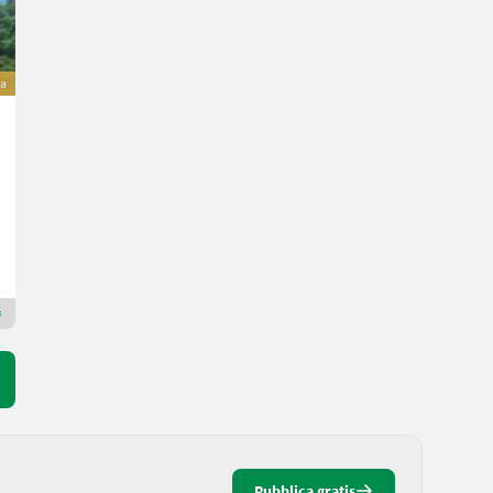
va
JCB 530-60 Agri Super
Prezzo su richiesta
130 CV/96 kW
Anno prod. 2026
Schwarzmayr Landtechnik GmbH - Aurolzmünster
4971 Alta Austria
Rivenditore Premium Gold
Pubblica gratis