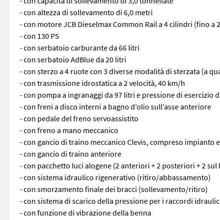
- con capacità di sollevamento di 3,0 tonnellate
- con altezza di sollevamento di 6,0 metri
- con motore JCB Dieselmax Common Rail a 4 cilindri (fino a 
- con 130 PS
- con serbatoio carburante da 66 litri
- con serbatoio AdBlue da 20 litri
- con sterzo a 4 ruote con 3 diverse modalità di sterzata (a qu
- con trasmissione idrostatica a 2 velocità, 40 km/h
- con pompa a ingranaggi da 97 litri e pressione di esercizio d
- con freni a disco interni a bagno d’olio sull’asse anteriore
- con pedale del freno servoassistito
- con freno a mano meccanico
- con gancio di traino meccanico Clevis, compreso impianto el
- con gancio di traino anteriore
- con pacchetto luci alogene (2 anteriori + 2 posteriori + 2 sul 
- con sistema idraulico rigenerativo (ritiro/abbassamento)
- con smorzamento finale dei bracci (sollevamento/ritiro)
- con sistema di scarico della pressione per i raccordi idraulic
- con funzione di vibrazione della benna