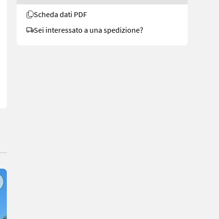
Scheda dati PDF
to di 6,0 metri - con motore JCB Dieselmax Common Rail a 4 cilindri (
Sei interessato a una spedizione?