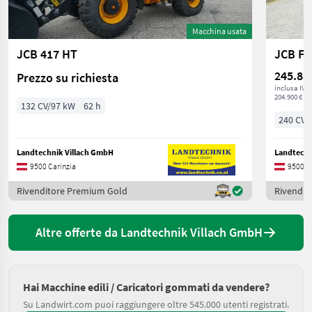
Macchina usata
JCB 417 HT
JCB Fa
245.88
Prezzo su richiesta
inclusa IVA
204.900 € ne
132 CV/97 kW
62 h
240 CV/
Landtechnik Villach GmbH
Landtechn
9500 Carinzia
9500 C
Rivenditore Premium Gold
Rivendit
Altre offerte da Landtechnik Villach GmbH
Hai Macchine edili / Caricatori gommati da vendere?
Su Landwirt.com puoi raggiungere oltre 545.000 utenti registrati.