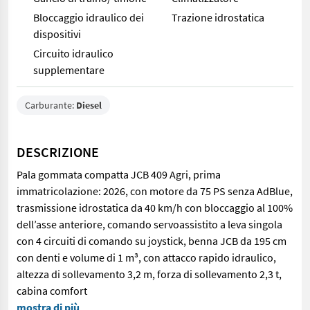
Bloccaggio idraulico dei
Trazione idrostatica
dispositivi
Circuito idraulico
supplementare
Carburante:
Diesel
DESCRIZIONE
Pala gommata compatta JCB 409 Agri, prima
immatricolazione: 2026, con motore da 75 PS senza AdBlue,
trasmissione idrostatica da 40 km/h con bloccaggio al 100%
dell’asse anteriore, comando servoassistito a leva singola
con 4 circuiti di comando su joystick, benna JCB da 195 cm
con denti e volume di 1 m³, con attacco rapido idraulico,
altezza di sollevamento 3,2 m, forza di sollevamento 2,3 t,
cabina comfort
Pala gommata compatta JCB 409 Agri, prima immatricolazione: 2026
mostra di più