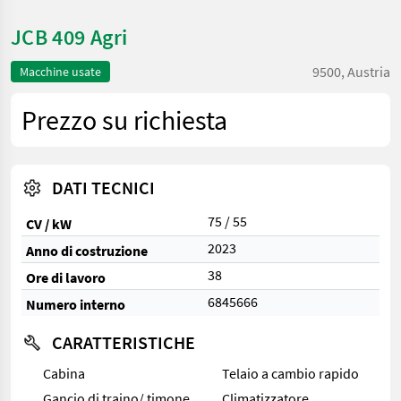
JCB 409 Agri
9500, Austria
Macchine usate
Prezzo su richiesta
DATI TECNICI
75 / 55
CV / kW
2023
Anno di costruzione
38
Ore di lavoro
6845666
Numero interno
CARATTERISTICHE
Cabina
Telaio a cambio rapido
Gancio di traino/ timone
Climatizzatore