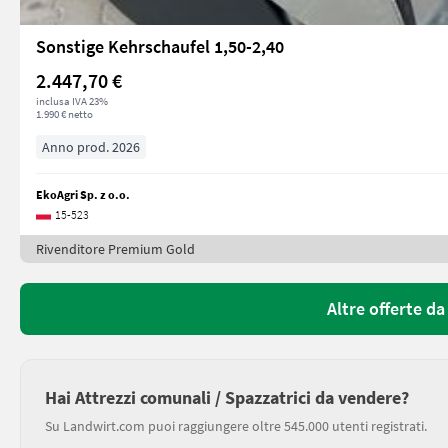
Sonstige Kehrschaufel 1,50-2,40
2.447,70 €
inclusa IVA 23%
1.990 € netto
Anno prod. 2026
EkoAgri Sp. z o.o.
15-523
Rivenditore Premium Gold
Altre offerte da
Hai Attrezzi comunali / Spazzatrici da vendere?
Su Landwirt.com puoi raggiungere oltre 545.000 utenti registrati.