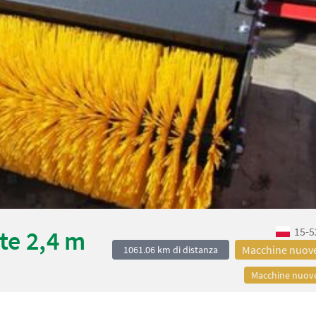
15-5
te 2,4 m
Macchine nuov
1061.06 km di distanza
Macchine nuov