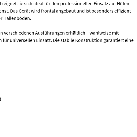
eignet sie sich ideal für den professionellen Einsatz auf Höfen,
t. Das Gerät wird frontal angebaut und ist besonders effizient
er Hallenböden.
in verschiedenen Ausführungen erhältlich – wahlweise mit
für universellen Einsatz. Die stabile Konstruktion garantiert eine
)
itig und hydraulisch angetrieben Die Schaufel mit integrierter B