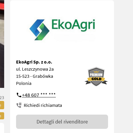
EkoAgri Sp. z o.o.
ul. Leszczynowa 2a
15-523 - Grabówka
Polonia
+48 607 *** ***
23
e
Richiedi richiamata
e
Dettagli del rivenditore