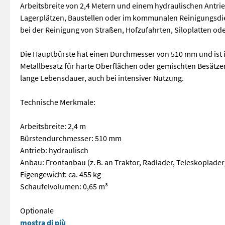
Arbeitsbreite von 2,4 Metern und einem hydraulischen Antrieb 
Lagerplätzen, Baustellen oder im kommunalen Reinigungsdiens
bei der Reinigung von Straßen, Hofzufahrten, Siloplatten od
Die Hauptbürste hat einen Durchmesser von 510 mm und ist 
Metallbesatz für harte Oberflächen oder gemischten Besätzen 
lange Lebensdauer, auch bei intensiver Nutzung.
Technische Merkmale:
Arbeitsbreite: 2,4 m
Bürstendurchmesser: 510 mm
Antrieb: hydraulisch
Anbau: Frontanbau (z. B. an Traktor, Radlader, Teleskoplader
Eigengewicht: ca. 455 kg
Schaufelvolumen: 0,65 m³
Optionale
Schaufel mit Bürste – 2,4 m Arbeitsbreite | robust, vielse
mostra di più