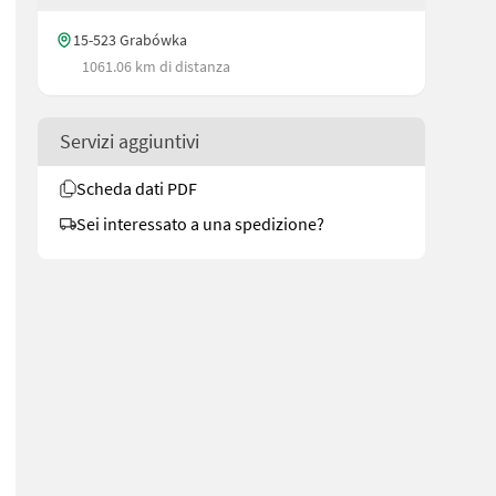
15-523 Grabówka
1061.06 km di distanza
Servizi aggiuntivi
Scheda dati PDF
Sei interessato a una spedizione?
ürste kombiniert zwei Funktionen in einem Gerät: Kehrarbeiten un