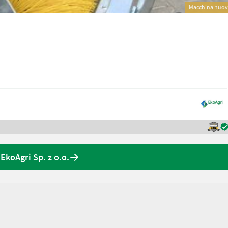
Macchina nuo
 EkoAgri Sp. z o.o.