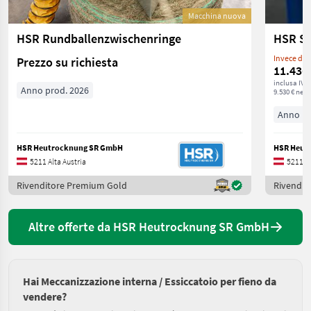
Macchina nuova
HSR Rundballenzwischenringe
HSR SR
Invece di: 
Prezzo su richiesta
11.436
inclusa IVA
Anno prod. 2026
9.530 € nett
Anno pr
HSR Heutrocknung SR GmbH
HSR Heut
5211 Alta Austria
5211 Al
Rivenditore Premium Gold
Rivendit
Altre offerte da HSR Heutrocknung SR GmbH
Hai Meccanizzazione interna / Essiccatoio per fieno da
vendere?