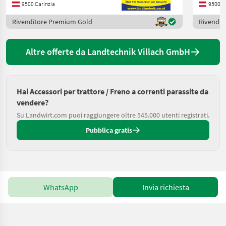
9500 Carinzia
9500 C
Rivenditore Premium Gold
Rivendit
Altre offerte da Landtechnik Villach GmbH
Hai Accessori per trattore / Freno a correnti parassite da
vendere?
Su Landwirt.com puoi raggiungere oltre 545.000 utenti registrati.
Pubblica gratis
WhatsApp
Invia richiesta