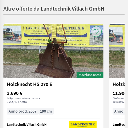
Altre offerte da Landtechnik Villach GmbH
Macchina usata
Holzknecht HS 270 E
Holzkn
3.690 €
11.900
IVA/commissione inclusa
IVA/commis
3.265,49 € netto
10.530,97 € 
Anno prod. 2007
190 cm
Anno pr
Landtechnik Villach GmbH
Landtechn