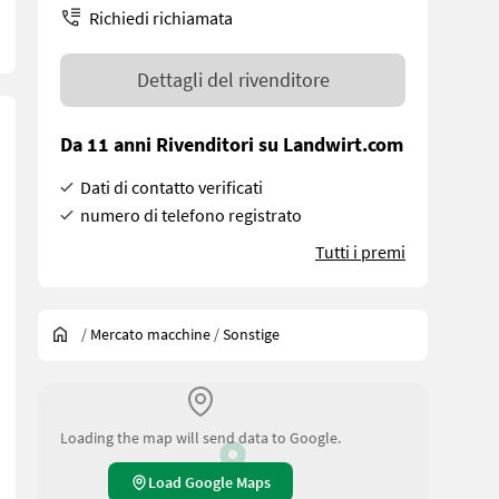
Richiedi richiamata
Dettagli del rivenditore
Da 11 anni Rivenditori su Landwirt.com
Dati di contatto verificati
numero di telefono registrato
Tutti i premi
/
Mercato macchine
/
Sonstige
Loading the map will send data to Google.
Load Google Maps