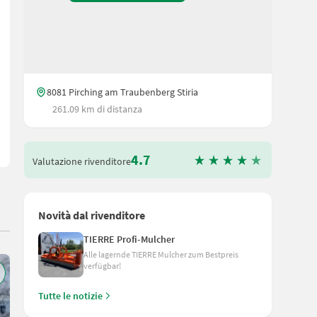
se, die über die Frontzapfwelle betrieben wird, sorgt für sicheres
8081 Pirching am Traubenberg Stiria
261.09 km di distanza
4.7
Valutazione rivenditore
Novità dal rivenditore
TIERRE Profi-Mulcher
Alle lagernde TIERRE Mulcher zum Bestpreis
verfügbar!
Tutte le notizie