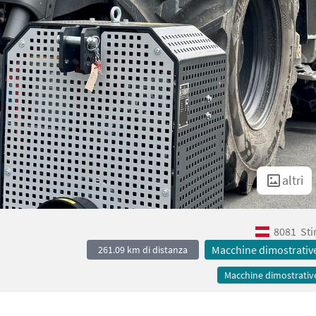
altri
8081
Sti
Macchine dimostrativ
261.09 km di distanza
Macchine dimostrativ