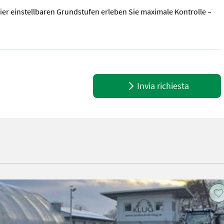
vier einstellbaren Grundstufen erleben Sie maximale Kontrolle –
 – die ideale Lösung für schwere Traktorgespanne! Diese Zusatzbrem
Invia richiesta