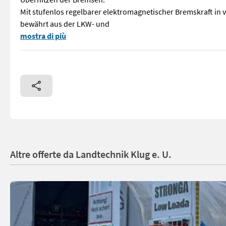
Mit stufenlos regelbarer elektromagnetischer Bremskraft in 
bewährt aus der LKW- und
Neue Holzknecht HRB stufenlos Retarderbremse von Holzknecht
mostra di più
Altre offerte da Landtechnik Klug e. U.