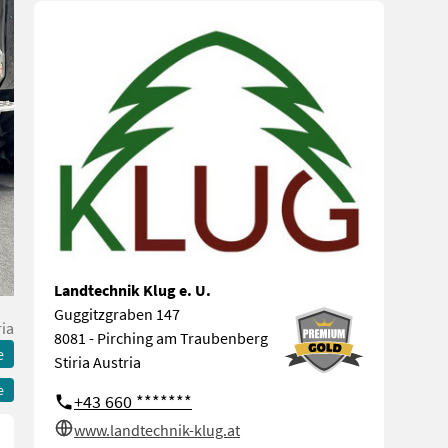
Landtechnik Klug e. U.
Guggitzgraben 147
ria
8081 - Pirching am Traubenberg
e
Stiria Austria
e
+43 660 *******
www.landtechnik-klug.at