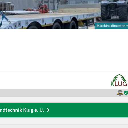
Macchina dimostrati
andtechnik Klug e. U.