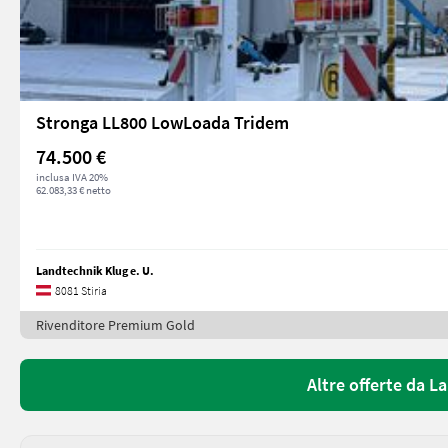
Stronga LL800 LowLoada Tridem
74.500 €
inclusa IVA 20%
62.083,33 € netto
Landtechnik Klug e. U.
8081 Stiria
Rivenditore Premium Gold
Altre offerte da L