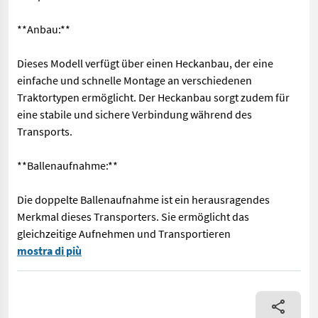
**Anbau:**
Dieses Modell verfügt über einen Heckanbau, der eine
einfache und schnelle Montage an verschiedenen
Traktortypen ermöglicht. Der Heckanbau sorgt zudem für
eine stabile und sichere Verbindung während des
Transports.
**Ballenaufnahme:**
Die doppelte Ballenaufnahme ist ein herausragendes
Merkmal dieses Transporters. Sie ermöglicht das
gleichzeitige Aufnehmen und Transportieren
**Produktbeschreibung: Ballentransporter der Marke Fritz, Mode
mostra di più