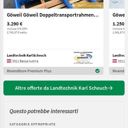
Macchina nuova
Göweil Göweil Doppeltransportrahmen+ 2 Stück Transportg
Göweil
3.290 €
1.250 €
inclusa IVA 20%
inclusa IVA
2.741,67 € netto
1.041,67 € n
Landtechnik Karl Scheuch
Landtechn
3311 Bassa Austria
3311 B
Rivenditore Premium Plus
Rivendit
Altre offerte da Landtechnik Karl Scheuch
Questo potrebbe interessarti
CATEGORIE APPROPRIATE