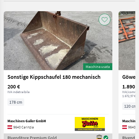
Macchina usata
Sonstige Kippschaufel 180 mechanisch
Göweil
200 €
1.890 €
IVA indetraibile
IVA/commis
1.672,57 € n
178 cm
120 cm
Maschinen Gailer GmbH
Maschinen
9640 Carinzia
9640 C
Rivenditore Premium Gold
Rivendit