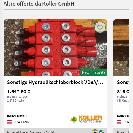
Altre offerte da Koller GmbH
Macchina usata
Sonstige Hydraulikschieberblock VD8A/EEEDD 5-fach
1.647,60 €
816 €
inclusa IVA 20%
inclusa IVA
1.373 € netto
680 € netto
Koller GmbH
Koller Gm
6334 Tirolo
6334 Ti
Rivenditore Premium Gold
Rivendit