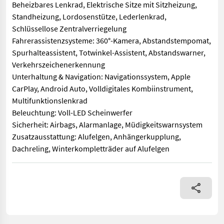
Beheizbares Lenkrad, Elektrische Sitze mit Sitzheizung,
Standheizung, Lordosenstütze, Lederlenkrad,
Schlüssellose Zentralverriegelung
Fahrerassistenzsysteme: 360°-Kamera, Abstandstempomat,
Spurhalteassistent, Totwinkel-Assistent, Abstandswarner,
Verkehrszeichenerkennung
Unterhaltung & Navigation: Navigationssystem, Apple
CarPlay, Android Auto, Volldigitales Kombiinstrument,
Multifunktionslenkrad
Beleuchtung: Voll-LED Scheinwerfer
Sicherheit: Airbags, Alarmanlage, Müdigkeitswarnsystem
Zusatzausstattung: Alufelgen, Anhängerkupplung,
Dachreling, Winterkompletträder auf Alufelgen
Ford Ranger Wildtrak – Diesel, Automatik, 2.0 Liter, 151 kW. 