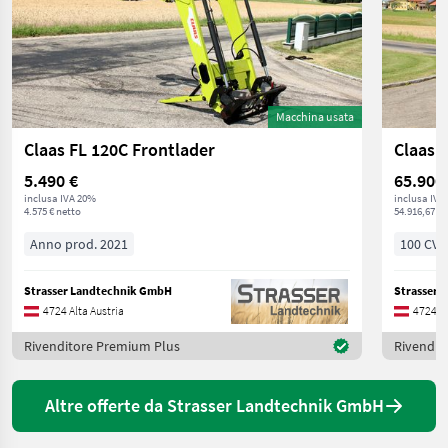
Macchina usata
Claas FL 120C Frontlader
Claas 
5.490 €
65.900
inclusa IVA 20%
inclusa IVA
4.575 € netto
54.916,67 € 
Anno prod. 2021
100 CV/
Strasser Landtechnik GmbH
Strasser 
4724 Alta Austria
4724 Al
Rivenditore Premium Plus
Rivendit
Altre offerte da Strasser Landtechnik GmbH