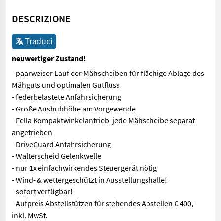
DESCRIZIONE
Traduci
neuwertiger Zustand!
- paarweiser Lauf der Mähscheiben für flächige Ablage des
Mähguts und optimalen Gutfluss
- federbelastete Anfahrsicherung
- Große Aushubhöhe am Vorgewende
- Fella Kompaktwinkelantrieb, jede Mähscheibe separat
angetrieben
- DriveGuard Anfahrsicherung
- Walterscheid Gelenkwelle
- nur 1x einfachwirkendes Steuergerät nötig
- Wind- & wettergeschützt in Ausstellungshalle!
- sofort verfügbar!
- Aufpreis Abstellstützen für stehendes Abstellen € 400,-
inkl. MwSt.