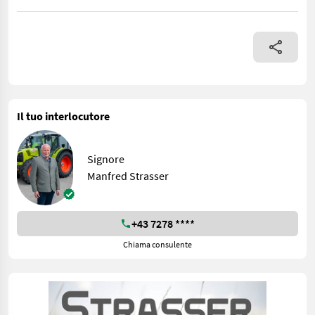
- paarweiser Lauf der Mähscheiben für flächige Ablage des Mähg
Il tuo interlocutore
Signore
Manfred Strasser
+43 7278 ****
Chiama consulente