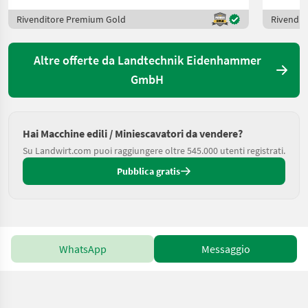
Rivenditore Premium Gold
Rivendit
Altre offerte da Landtechnik Eidenhammer
GmbH
Hai Macchine edili / Miniescavatori da vendere?
Su Landwirt.com puoi raggiungere oltre 545.000 utenti registrati.
Pubblica gratis
WhatsApp
Messaggio