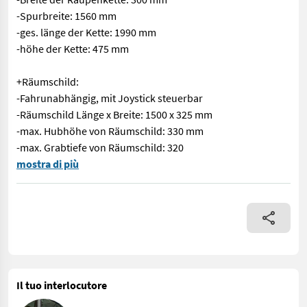
-Spurbreite: 1560 mm
-ges. länge der Kette: 1990 mm
-höhe der Kette: 475 mm
+Räumschild:
-Fahrunabhängig, mit Joystick steuerbar
-Räumschild Länge x Breite: 1500 x 325 mm
-max. Hubhöhe von Räumschild: 330 mm
-max. Grabtiefe von Räumschild: 320
#EUROTRAC HE26SR# Standardausstattung: -2x Proportionalsteue
mostra di più
Il tuo interlocutore