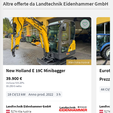
Altre offerte da Landtechnik Eidenhammer GmbH
Macchina nuova
New Holland E 19C Minibagger
39.900 €
Prezzo 
inclusa IVA 20%
33.250 € netto
44 CV/3
18 CV/13 kW
Anno prod. 2022
3 h
Landtechnik Eidenhammer GmbH
Landtech
5274 Alta Austria
5274 Al