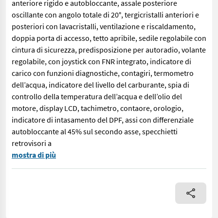
anteriore rigido e autobloccante, assale posteriore
oscillante con angolo totale di 20°, tergicristalli anteriori e
posteriori con lavacristalli, ventilazione e riscaldamento,
doppia porta di accesso, tetto apribile, sedile regolabile con
cintura di sicurezza, predisposizione per autoradio, volante
regolabile, con joystick con FNR integrato, indicatore di
carico con funzioni diagnostiche, contagiri, termometro
dell’acqua, indicatore del livello del carburante, spia di
controllo della temperatura dell’acqua e dell’olio del
motore, display LCD, tachimetro, contaore, orologio,
indicatore di intasamento del DPF, assi con differenziale
autobloccante al 45% sul secondo asse, specchietti
retrovisori a
Caricatore telescopico articolato Dieci Agri Pivot T 60 - - alte
mostra di più