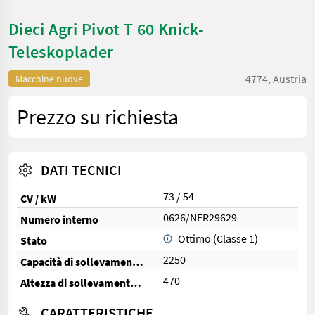
Dieci Agri Pivot T 60 Knick-
Teleskoplader
4774, Austria
Macchine nuove
Prezzo su richiesta
DATI TECNICI
73 / 54
CV / kW
0626/NER29629
Numero interno
Ottimo (Classe 1)
Stato
2250
Capacità di sollevamento (kg)
470
Altezza di sollevamento (cm)
CARATTERISTICHE