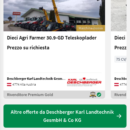
Macchina nuova
Dieci Agri Farmer 30.9-GD Teleskoplader
Dieci M
Prezzo su richiesta
Prezzo 
75 CV/5
Deschberger Karl Landtechnik GesmbH & Co KG
4774 Alta Austria
4774 Al
Rivenditore Premium Gold
Rivendit
Altre offerte da Deschberger Karl Landtechnik
GesmbH & Co KG