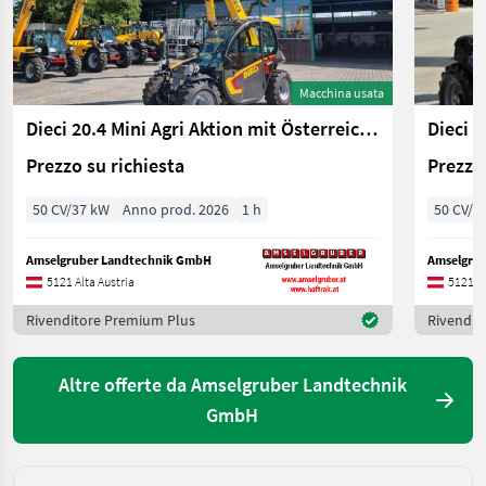
Macchina usata
Dieci 20.4 Mini Agri Aktion mit Österreichpaket
Prezzo su richiesta
Prezzo 
50 CV/37 kW
Anno prod. 2026
1 h
50 CV/3
Amselgruber Landtechnik GmbH
Amselgru
5121 Alta Austria
5121 Al
Rivenditore Premium Plus
Rivendit
Altre offerte da Amselgruber Landtechnik
GmbH