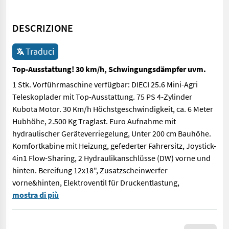
DESCRIZIONE
Traduci
Top-Ausstattung! 30 km/h, Schwingungsdämpfer uvm.
1 Stk. Vorführmaschine verfügbar: DIECI 25.6 Mini-Agri
Teleskoplader mit Top-Ausstattung. 75 PS 4-Zylinder
Kubota Motor. 30 Km/h Höchstgeschwindigkeit, ca. 6 Meter
Hubhöhe, 2.500 Kg Traglast. Euro Aufnahme mit
hydraulischer Geräteverriegelung, Unter 200 cm Bauhöhe.
Komfortkabine mit Heizung, gefederter Fahrersitz, Joystick-
4in1 Flow-Sharing, 2 Hydraulikanschlüsse (DW) vorne und
hinten. Bereifung 12x18", Zusatzscheinwerfer
vorne&hinten, Elektroventil für Druckentlastung,
1 Stk. Vorführmaschine verfügbar: DIECI 25.6 Mini-Agri Telesk
mostra di più