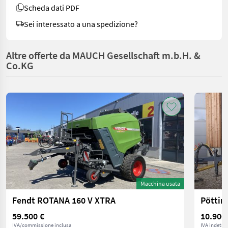
Scheda dati PDF
Sei interessato a una spedizione?
Altre offerte da MAUCH Gesellschaft m.b.H. &
Co.KG
Macchina usata
Fendt ROTANA 160 V XTRA
Pöttin
59.500 €
10.900
IVA/commissione inclusa
IVA indetrai