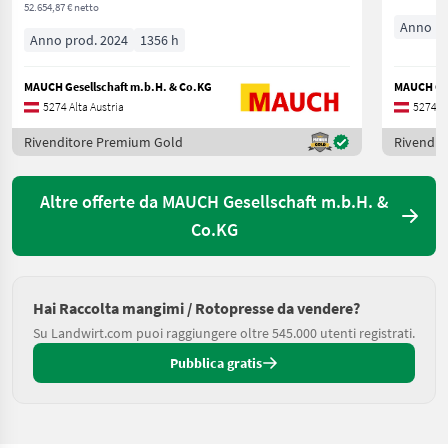
52.654,87 € netto
Anno pr
Anno prod. 2024
1356 h
MAUCH Gesellschaft m.b.H. & Co.KG
MAUCH Ges
5274 Alta Austria
5274 Al
Rivenditore Premium Gold
Rivendit
Altre offerte da MAUCH Gesellschaft m.b.H. &
Co.KG
Hai Raccolta mangimi / Rotopresse da vendere?
Su Landwirt.com puoi raggiungere oltre 545.000 utenti registrati.
Pubblica gratis