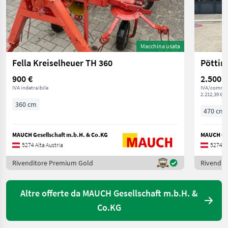
Macchina usata
Fella Kreiselheuer TH 360
Pöttin
900 €
2.500 €
IVA indetraibile
IVA/commis
2.212,39 € n
360 cm
470 cm
MAUCH Gesellschaft m.b.H. & Co.KG
MAUCH Ges
5274 Alta Austria
5274 Al
Rivenditore Premium Gold
Rivendit
Altre offerte da MAUCH Gesellschaft m.b.H. &
Co.KG