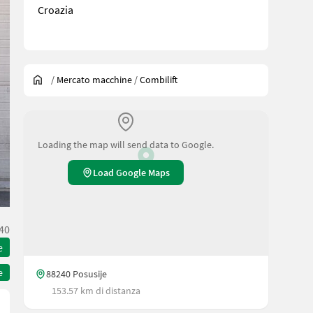
Croazia
/
Mercato macchine
/
Combilift
Loading the map will send data to Google.
Load Google Maps
40
e
e
88240 Posusije
153.57 km di distanza