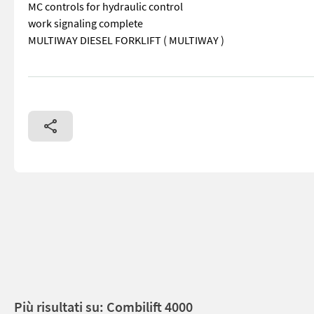
MC controls for hydraulic control
work signaling complete
MULTIWAY DIESEL FORKLIFT ( MULTIWAY )
== More details (EN) == Machine correctness: Correct Tyre t
Più risultati su: Combilift 4000