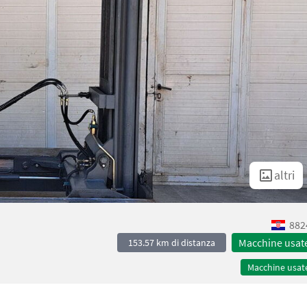
altri
882
Macchine usat
153.57 km di distanza
Macchine usat