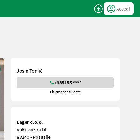
Accedi
Josip Tomić
+385155 ****
Chiama consulente
Lager d.o.o.
Vukovarska bb
88240 - Posusije