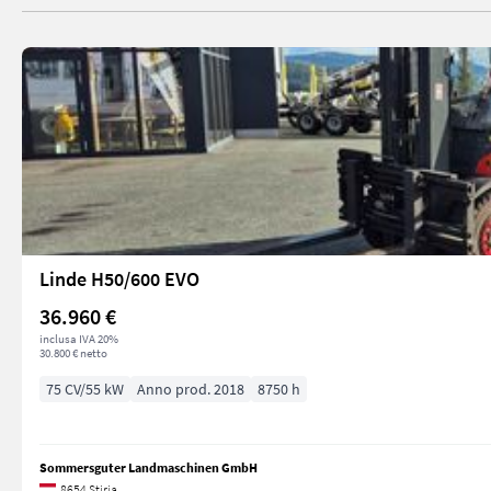
Linde H50/600 EVO
36.960 €
inclusa IVA 20%
30.800 € netto
75 CV/55 kW
Anno prod. 2018
8750 h
Sommersguter Landmaschinen GmbH
8654 Stiria