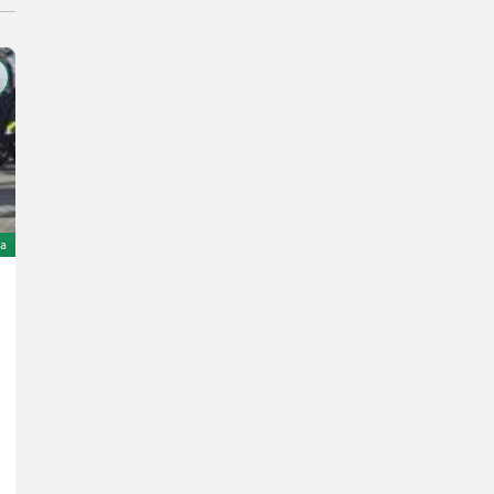
ta
Sonstige Stapler
1.200 €
inclusa IVA 20%
1.000 € netto
13916 h
ÖVG Versteigerungen
8570 Stiria