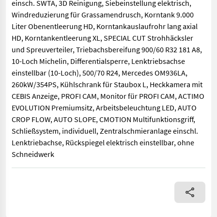
einsch. SWTA, 3D Reinigung, Siebeinstellung elektrisch,
Windreduzierung für Grassamendrusch, Korntank 9.000
Liter Obenentleerung HD, Korntankauslaufrohr lang axial
HD, Korntankentleerung XL, SPECIAL CUT Strohhäcksler
und Spreuverteiler, Triebachsbereifung 900/60 R32 181 A8,
10-Loch Michelin, Differentialsperre, Lenktriebsachse
einstellbar (10-Loch), 500/70 R24, Mercedes OM936LA,
260kW/354PS, Kühlschrank für Staubox L, Heckkamera mit
CEBIS Anzeige, PROFI CAM, Monitor für PROFI CAM, ACTIMO
EVOLUTION Premiumsitz, Arbeitsbeleuchtung LED, AUTO
CROP FLOW, AUTO SLOPE, CMOTION Multifunktionsgriff,
Schließsystem, individuell, Zentralschmieranlage einschl.
Lenktriebachse, Rückspiegel elektrisch einstellbar, ohne
Schneidwerk
Staubabsaugung für Einzugskanal MONTANA, Verschleißblech Wen