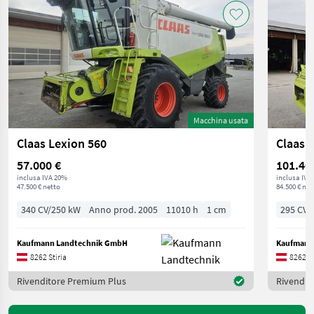
Macchina usata
Claas Lexion 560
Claas 
57.000 €
101.40
inclusa IVA 20%
inclusa IVA
47.500 € netto
84.500 € net
340 CV/250 kW
Anno prod. 2005
11010 h
1 cm
295 CV/
Kaufmann Landtechnik GmbH
Kaufmann
8262 Stiria
8262 St
Rivenditore Premium Plus
Rivendit