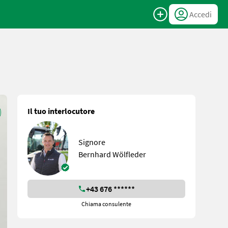
Accedi
Il tuo interlocutore
Signore
Bernhard Wölfleder
+43 676 ******
Chiama consulente