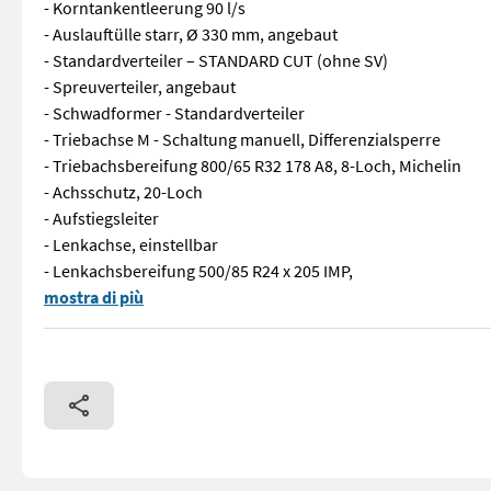
- Korntankentleerung 90 l/s
- Auslauftülle starr, Ø 330 mm, angebaut
- Standardverteiler – STANDARD CUT (ohne SV)
- Spreuverteiler, angebaut
- Schwadformer - Standardverteiler
- Triebachse M - Schaltung manuell, Differenzialsperre
- Triebachsbereifung 800/65 R32 178 A8, 8-Loch, Michelin
- Achsschutz, 20-Loch
- Aufstiegsleiter
- Lenkachse, einstellbar
- Lenkachsbereifung 500/85 R24 x 205 IMP,
EVION 430 Maxi - Bj. 2024 - 12 Motorstunden - Vorsatzgerätan
mostra di più