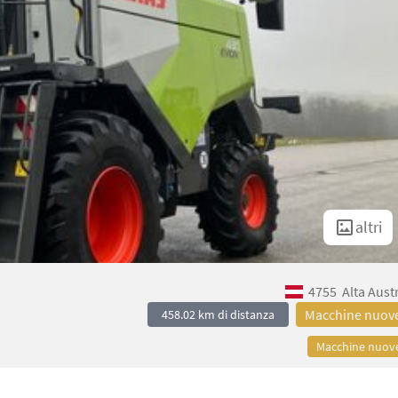
altri
4755
Alta Aust
Macchine nuov
458.02 km di distanza
Macchine nuov