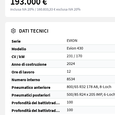
193.000 €
inclusa IVA 20%
/ 160.833,33 € esclusa IVA 20%
DATI TECNICI
EVION
Serie
Evion 430
Modello
231 / 170
CV / kW
2024
Anno di costruzione
12
Ore di lavoro
8534
Numero interno
800/65 R32 178 A8, 8-Loch
Pneumatico anteriore
500/85 R24 x 205 IMP, 6-Loc
Pneumatici posteriori
100
Profondità del battistrada anteriore (%)
100
Profondità del battistrada posteriore (%)