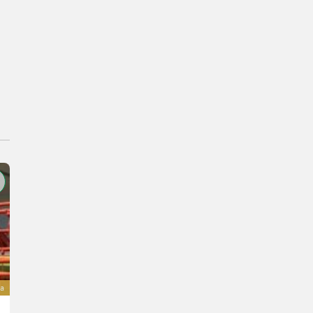
va
Claas Arion 420