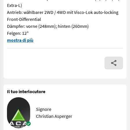
Extra-L)
Antrieb: wählbarer 2WD / 4WD mit Visco-Lok auto-locking
Front-Differential
Dämpfer: vorne (248mm); hinten (260mm)
Felgen: 12"
Der brandneue Outlander Pro STD T HD5 kommt mit einem verläss
mostra di più
Il tuo interlocutore
Signore
Christian Asperger