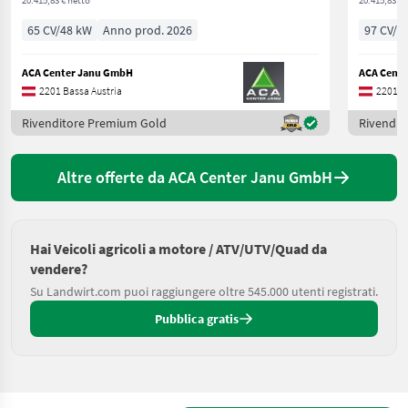
65 CV/48 kW
Anno prod. 2026
97 CV/7
ACA Center Janu GmbH
ACA Cent
2201 Bassa Austria
2201 B
Rivenditore Premium Gold
Rivendit
Altre offerte da ACA Center Janu GmbH
Hai Veicoli agricoli a motore / ATV/UTV/Quad da
vendere?
Su Landwirt.com puoi raggiungere oltre 545.000 utenti registrati.
Pubblica gratis