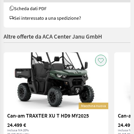
Scheda dati PDF
Sei interessato a una spedizione?
Altre offerte da ACA Center Janu GmbH
Macchina nuova
Can-am TRAXTER XU T HD9 MY2025
24.499 €
24.499
inclusa IVA 20%
inclusa IVA
20.415,83 € netto
20.415,83 € 