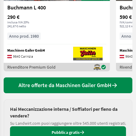
Buchmann L 400
Buchm
290 €
590 €
inclusa IVA 20%
IVA/commis
241,67 € netto
522,12 € net
Anno prod. 1980
Anno pr
Maschinen Gailer GmbH
Maschinen
9640 Carinzia
9640 C
Rivenditore Premium Gold
Rivendit
Altre offerte da Maschinen Gailer GmbH
Hai Meccanizzazione interna / Soffiatori per fieno da
vendere?
Su Landwirt.com puoi raggiungere oltre 545.000 utenti registrati.
Pubblica gratis