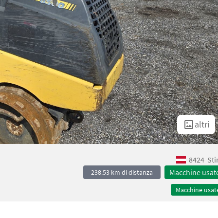
altri
8424
Sti
Macchine usat
238.53 km di distanza
Macchine usat