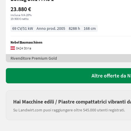
23.880 €
inclusa IVA 20%
19.900 € netto
69 CV/51 kW
Anno prod. 2005
8288 h
168 cm
Nebel Baumaschinen
8424 Stiria
Rivenditore Premium Gold
Altre offerte da
Hai Macchine edili / Piastre compattatrici vibranti 
Su Landwirt.com puoi raggiungere oltre 545.000 utenti registrati.