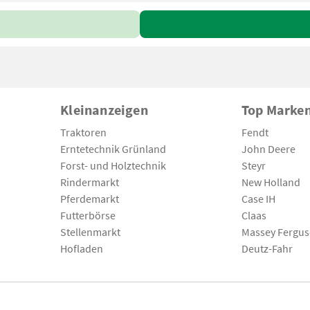
Kleinanzeigen
Top Marke
Traktoren
Fendt
Erntetechnik Grünland
John Deere
Forst- und Holztechnik
Steyr
Rindermarkt
New Holland
Pferdemarkt
Case IH
Futterbörse
Claas
Stellenmarkt
Massey Fergu
Hofladen
Deutz-Fahr