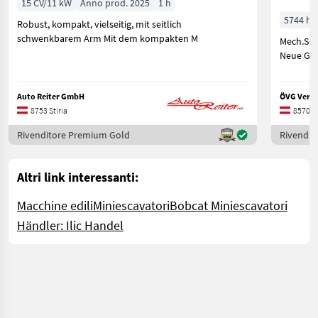
15 CV/11 kW
Anno prod. 2025
1 h
5744 h
Robust, kompakt, vielseitig, mit seitlich
schwenkbarem Arm Mit dem kompakten M
Mech.Schn
Neue Gum
Auto Reiter GmbH
ÖVG Verst
8753 Stiria
8570 St
Rivenditore Premium Gold
Rivendit
Altri link interessanti:
Macchine edili
Miniescavatori
Bobcat Miniescavatori
Händler: Ilic Handel