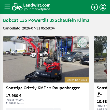
Bobcat E35 Powertilt 3xSchaufeln Klima
Cancellato: 2026-07-31 05:58:04
Macchina nuova
Sonstige Grizzly KME 15 Raupenbagger mit Kubota Euro 5
Sonsti
17.980 €
inclusa IVA 20%
10.680
14.983,33 € netto
inclusa IVA
8.900 € nett