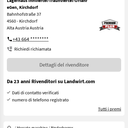
Lagerhaus Innviertel-Traunviertel-Urfahr
eGen, Kirchdorf
Bahnhofstraße 37
4560 - Kirchdorf
Alta Austria Austria
+43 664 ********
Richiedi richiamata
Dettagli del rivenditore
Da 23 anni Rivenditori su Landwirt.com
Dati di contatto verificati
numero di telefono registrato
Tutti i premi
/
Mercato macchine
/
Binderberger