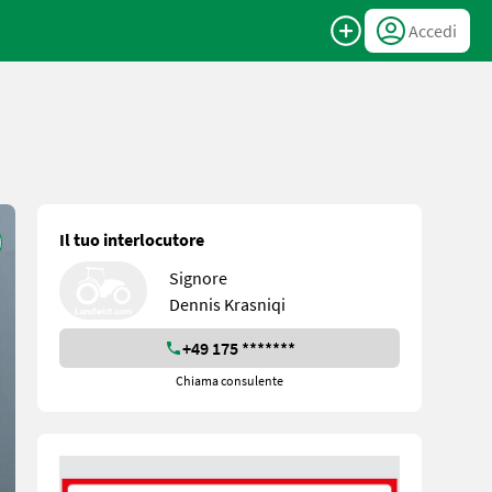
Accedi
Il tuo interlocutore
Signore
Dennis Krasniqi
+49 175 *******
Chiama consulente