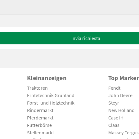
Invia richiesta
Kleinanzeigen
Top Marke
Traktoren
Fendt
Erntetechnik Grünland
John Deere
Forst- und Holztechnik
Steyr
Rindermarkt
New Holland
Pferdemarkt
Case IH
Futterbörse
Claas
Stellenmarkt
Massey Fergu