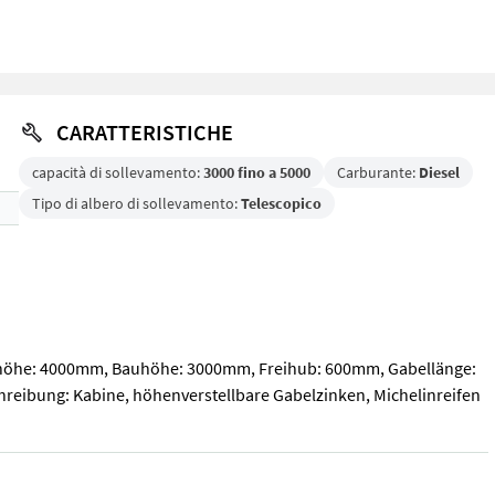
CARATTERISTICHE
capacità di sollevamento:
3000 fino a 5000
Carburante:
Diesel
Tipo di albero di sollevamento:
Telescopico
 Hubhöhe: 4000mm, Bauhöhe: 3000mm, Freihub: 600mm, Gabellänge:
chreibung: Kabine, höhenverstellbare Gabelzinken, Michelinreifen
ubhöhe: 4000mm, Bauhöhe: 3000mm, Freihub: 600mm, Gabellänge: 1400