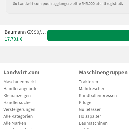
Su Landwirt.com puoi raggiungere oltre 545.000 utenti registrati.
Baumann GX 50/14/40
17.731 €
Landwirt.com
Maschinengruppen
Maschinenmarkt
Traktoren
Händlerangebote
Mähdrescher
Kleinanzeigen
Rundballenpressen
Händlersuche
Pflüge
Versteigerungen
Güllefässer
Alle Kategorien
Holzspalter
Alle Marken
Baumaschinen