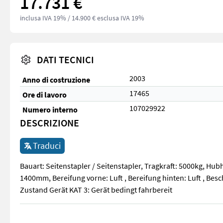
17.731 €
inclusa IVA 19%
/ 14.900 € esclusa IVA 19%
DATI TECNICI
2003
Anno di costruzione
17465
Ore di lavoro
107029922
Numero interno
DESCRIZIONE
Traduci
Bauart: Seitenstapler / Seitenstapler, Tragkraft: 5000kg,
1400mm, Bereifung vorne: Luft , Bereifung hinten: Luft , Bes
Zustand Gerät KAT 3: Gerät bedingt fahrbereit
Bauart: Seitenstapler / Seitenstapler, Tragkraft: 5000kg, H