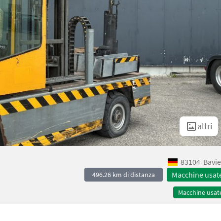
altri
83104
Bavie
Macchine usat
496.26 km di distanza
Macchine usat