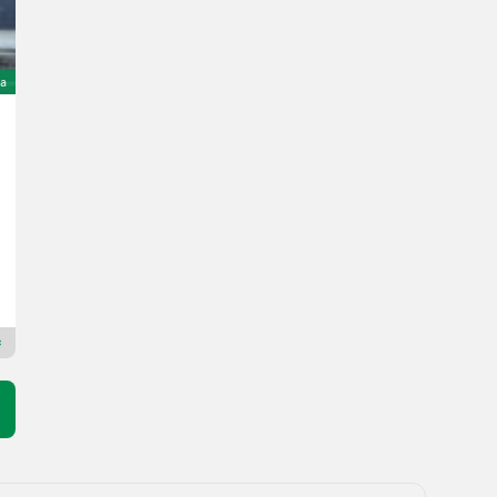
ta
Sonstige CT Power FD30
11.781 €
inclusa IVA 19%
9.900 € netto
Anno prod. 2020
755 h
Eder Stapler
83104 Baviera
Rivenditore Premium Plus