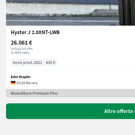
Hyster J 2.0XNT-LWB
26.061 €
inclusa IVA 19%
21.900 € netto
Anno prod. 2021
430 h
Eder Stapler
83104 Baviera
Rivenditore Premium Plus
Altre offerte