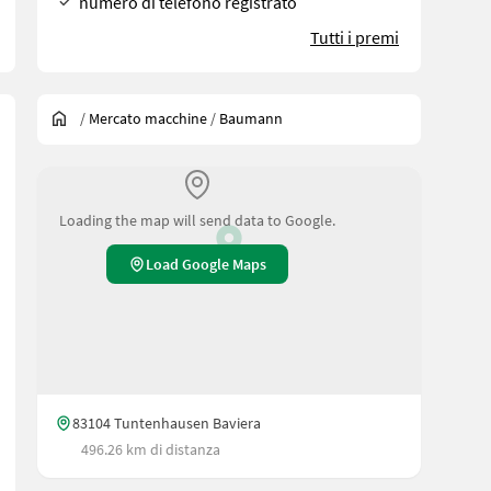
numero di telefono registrato
Tutti i premi
/
Mercato macchine
/
Baumann
Loading the map will send data to Google.
Load Google Maps
83104 Tuntenhausen Baviera
mm, Bereifung vorne: Luft , Bereifung hinten: Luft , Beschreibung
496.26 km di distanza