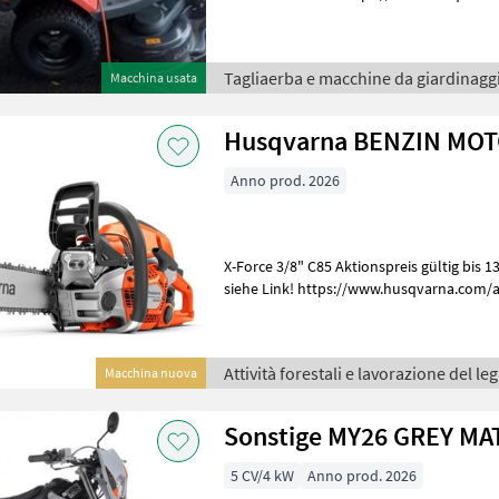
comfort-edition/ Tagliaerba e
Tagliaerba e macchine da giardinaggi
Macchina usata
Husqvarna BENZIN MOT
Anno prod. 2026
X-Force 3/8" C85 Aktionspreis gültig bis 13.09.2026 Technische Daten
siehe Link! https://www.husqvarna.com/
kraftstoffeinspritzung/ Attiv
Attività forestali e lavorazione del le
Macchina nuova
Sonstige MY26 GREY MA
5 CV/4 kW
Anno prod. 2026