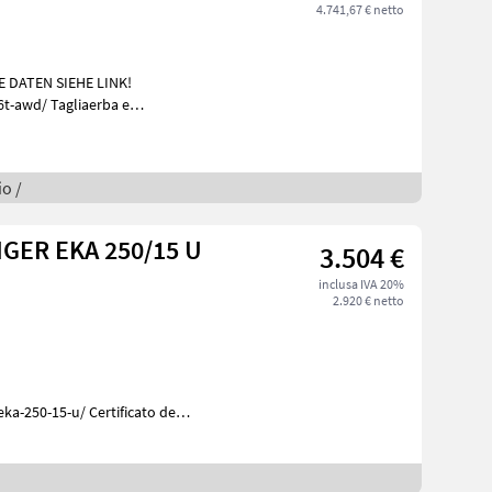
4.741,67 € netto
gliaerba e
rato
o /
GER EKA 250/15 U
3.504 €
inclusa IVA 20%
2.920 € netto
ka-250-15-u/ Certificato del
Rimorchi Rimorchi per auto