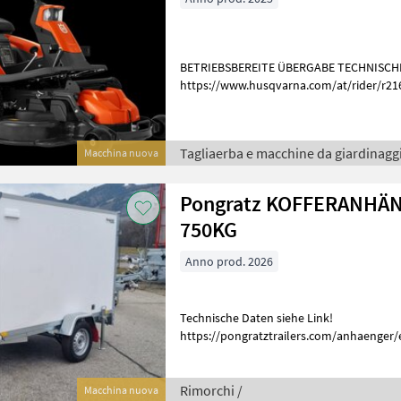
BETRIEBSBEREITE ÜBERGABE TECHNISCHE DATEN SIEHE LINK!
https://www.husqvarna.com/at/rider/r216t-awd/ Ta
macchine da giardinaggio Trattorino da p
Tagliaerba e macchine da giardinaggi
Macchina nuova
Pongratz KOFFERANHÄN
750KG
Anno prod. 2026
Technische Daten siehe Link!
https://pongratztrailers.com/anhaenger/e
tipo, Libretto, Anello/Asola di fissaggio 
Rimorchi /
Macchina nuova