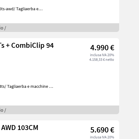
agliaerba e
rato
o /
s + CombiClip 94
4.990 €
inclusa IVA 20%
4.158,33 € netto
ine da
o /
C AWD 103CM
5.690 €
inclusa IVA 20%