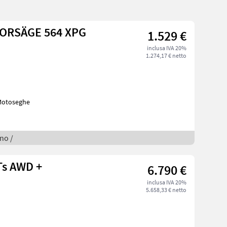
ORSÄGE 564 XPG
1.529 €
inclusa IVA 20%
1.274,17 € netto
o Motoseghe
gno /
Ts AWD +
6.790 €
inclusa IVA 20%
5.658,33 € netto