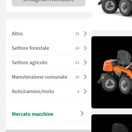
Altro
31
Settore forestale
24
Settore agricolo
23
Manutenzione comunale
16
Auto/camion/moto
4
Mercato macchine