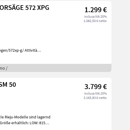
ORSÄGE 572 XPG
1.299 €
inclusa IVA 20%
1.082,50 € netto
2xp-g/ Attività
ghe
gno /
SM 50
3.799 €
inclusa IVA 20%
3.165,83 € netto
Größe erhältlich: LOW: 815