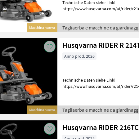
Technische Daten siehe Link!
https://www.husqvarna.com/at/rider/r216ts-awd/ T
macchine da giardinaggio Trattorino da p
Tagliaerba e macchine da giardinaggi
Macchina nuova
Husqvarna RIDER R 214T
Anno prod. 2026
Technische Daten siehe Link!
https://www.husqvarna.com/at/rider/r214ts/ Tagliaerba e macch
giardinaggio Trattorino da prato
Tagliaerba e macchine da giardinaggi
Macchina nuova
Husqvarna RIDER 216T
Anno prod. 2025