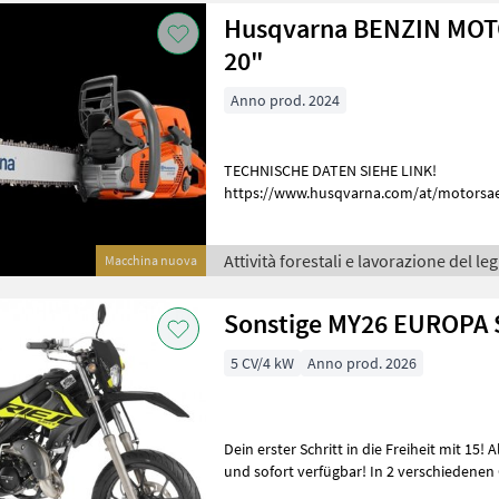
Husqvarna BENZIN MOT
20"
Anno prod. 2024
TECHNISCHE DATEN SIEHE LINK!
https://www.husqvarna.com/at/motorsaegen/57
forestali e lavorazione del legno Motose
Attività forestali e lavorazione del le
Macchina nuova
Sonstige MY26 EUROPA 
5 CV/4 kW
Anno prod. 2026
Dein erster Schritt in die Freiheit mit 15! Alle Rieju-Modelle sind lagernd
und sofort verfügbar! In 2 verschiedenen 
mm Standard: 875 mm