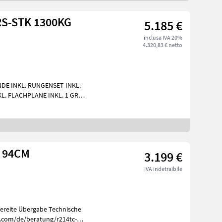
RS-STK 1300KG
5.185 €
inclusa IVA 20%
4.320,83 € netto
. FLACHPLANE INKL. 1 GRT.
 SIEHE LIN
C 94CM
3.199 €
IVA indetraibile
a.com/de/beratung/r214tc-