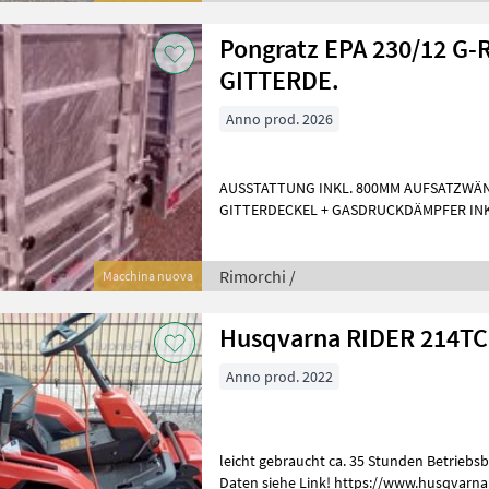
Pongratz EPA 230/12 G-
GITTERDE.
Anno prod. 2026
AUSSTATTUNG INKL. 800MM AUFSATZWÄNDE INKL. RUNGENSET INKL.
GITTERDECKEL + GASDRUCKDÄMPFER INKL
ABSTELLSTÜTZEN TECHNISCHE DATEN
Rimorchi /
Macchina nuova
Husqvarna RIDER 214T
Anno prod. 2022
leicht gebraucht ca. 35 Stunden Betriebsbereite Übergabe Technische
Daten siehe Link! https://www.husqvarn