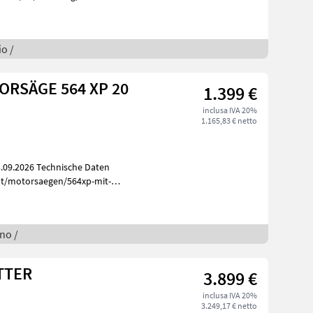
o /
ORSÄGE 564 XP 20
1.399 €
inclusa IVA 20%
1.165,83 € netto
at/motorsaegen/564xp-mit-
gno /
TTER
3.899 €
inclusa IVA 20%
3.249,17 € netto