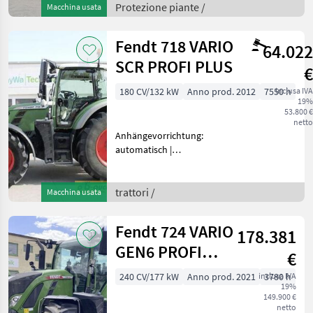
Protezione piante /
Macchina usata
Fendt 718 VARIO
64.022
SCR PROFI PLUS
€
180 CV/132 kW
Anno prod. 2012
7550 h
inclusa IVA
19%
53.800 €
netto
Anhängevorrichtung:
automatisch |
Frontkraftheber |
Kugelkopfkupplung: fest |
Radio | Zusatzsteuergeräte:
trattori /
Macchina usata
| Kabinenfederung:
pneumatisch | Profi Plus
Fendt 724 VARIO
178.381
Version, Hydra
GEN6 PROFI
€
PLUS
240 CV/177 kW
Anno prod. 2021
inclusa IVA
3780 h
19%
149.900 €
netto