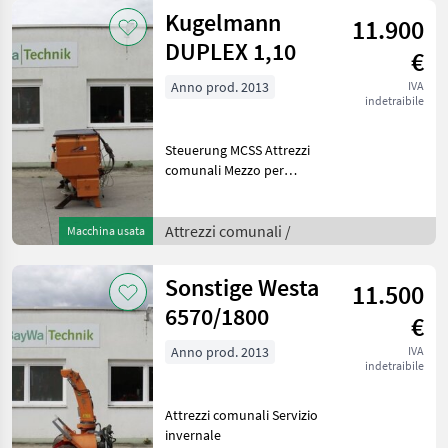
oder Zinkenvors
Kugelmann
11.900
DUPLEX 1,10
€
Anno prod. 2013
IVA
indetraibile
Steuerung MCSS Attrezzi
comunali Mezzo per
spargimento
Attrezzi comunali /
Macchina usata
Sonstige Westa
11.500
6570/1800
€
Anno prod. 2013
IVA
indetraibile
Attrezzi comunali Servizio
invernale