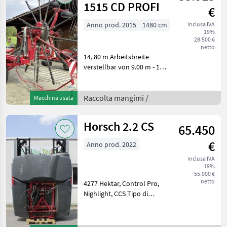
1515 CD PROFI
€
Anno prod. 2015
1480 cm
inclusa IVA
19%
28.500 €
netto
14, 80 m Arbeitsbreite
verstellbar von 9.00 m - 14,
80 m5 Rad Fahrwerk vorne
und hintenSchadtuch hydr.
KlappbarDruckluftLoad
Raccolta mangimi /
Macchina usata
SensingBereifung 550/45-
22, 5Bedienteil Lel
Horsch 2.2 CS
65.450
€
Anno prod. 2022
inclusa IVA
19%
55.000 €
netto
4277 Hektar, Control Pro,
Nighlight, CCS Tipo di
costruzione: Portato
Protezione piante
Polverizzatori