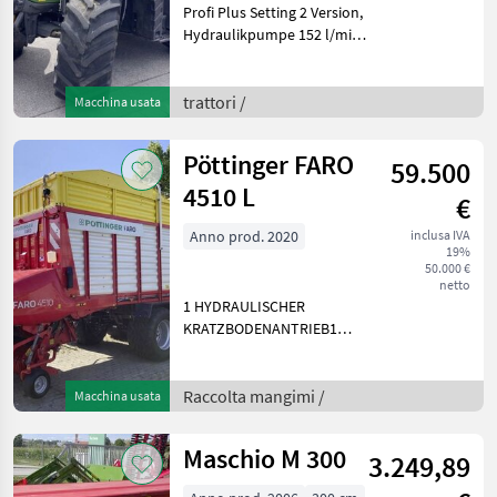
Profi Plus Setting 2 Version,
Hydraulikpumpe 152 l/min,
TerraCare
Reifendruckregelanlage,
Spurführung RTK Novatel,
trattori /
Macchina usata
Diese Maschine steht an
unserem BayWa Standort in
Pöttinger FARO
59.500
D
4510 L
€
Anno prod. 2020
inclusa IVA
19%
50.000 €
netto
1 HYDRAULISCHER
KRATZBODENANTRIEB1
ARBEITSBELEUCHTUNG LED
PAKET1 AUSRÜSTUNG BRD
40 KM/H1 DACHSEILE MIT
Raccolta mangimi /
Macchina usata
HECKPLANE1 EASY MOVE
MESSERBALKEN1
Maschio M 300
3.249,89
ELEKTRONISCHE
KOMFORTBEDIEN