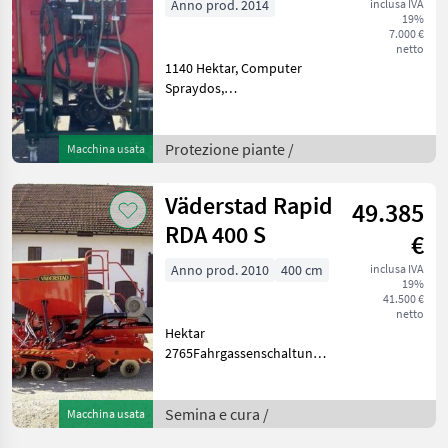
Anno prod. 2014
inclusa IVA
19%
7.000 €
netto
1140 Hektar, Computer
Spraydos,
GelenkwelleDiese Maschine
steht an unserem BayWa
Standort in DE - 84183
Protezione piante /
Macchina usata
Niederviehbach. Gerne
steht Ihnen Herr Kerscher
Väderstad Rapid
49.385
Tel. 0162/282
RDA 400 S
€
Anno prod. 2010
400 cm
inclusa IVA
19%
41.500 €
netto
Hektar
2765FahrgassenschaltungHydr.
SchardruckverstellungExaktstriegelUntenanhä
Vorwerkzeuge können
getauscht werden
Semina e cura /
Macchina usata
entweder - Disc Scheiben