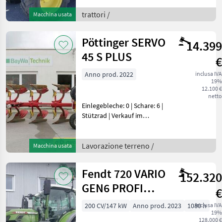
PowerShuttle, Gänge 6/6
mit 4 Lastschaltstufen,
trattori /
Macchina usata
keine gef. VA, ohne FKH und
FZWFrontlader Johne
Pöttinger SERVO
14.399
45 S PLUS
€
Anno prod. 2022
inclusa IVA
19%
12.100 €
netto
Einlegebleche: 0 | Schare: 6 |
Stützrad | Verkauf im
Istzustand - Verschleißteile
abgenutzt - s. Fotos!Diese
Maschine wird am 18.
Lavorazione terreno /
Macchina usata
August 2026 auf www.ab-
auction.com
Fendt 720 VARIO
152.320
GEN6 PROFI
€
PLUS
200 CV/147 kW
Anno prod. 2023
1080 h
inclusa IVA
19%
128.000 €