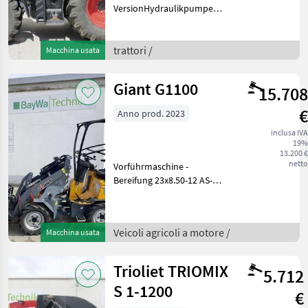
VersionHydraulikpumpe
152 l/min, RTK Novatel,
Section Control
Freischaltung, Corner
trattori /
Macchina usata
Lights, Infotainment Paket,
Kugelkopf K80, hydr.
Giant G1100
15.708
Oberlenker t
€
Anno prod. 2023
inclusa IVA
19%
13.200 €
netto
Vorführmaschine -
Bereifung 23x8.50-12 AS-
GIANT Compact
Werkzeugaufnahme
(mechanische
Veicoli agricoli a motore /
Macchina usata
Verriegelung)-
Fahrerschutzdach-
Arbeitsscheinwerfer-
Trioliet TRIOMIX
5.712
Pelikanschaufel 90 cmSta
S 1-1200
€