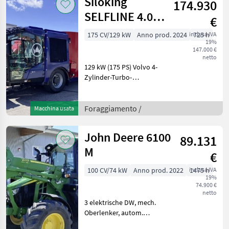
Siloking
174.930
hinte
SELFLINE 4.0
€
COMPACT 1612-
175 CV/129 kW
Anno prod. 2024
inclusa IVA
725 h
19%
16
147.000 €
netto
129 kW (175 PS) Volvo 4-
Zylinder-Turbo-
Dieselmotor, 5, 1 l
Hubraum15-km/h-
VersionKlimaautomatikBereifung
Foraggiamento /
Macchina usata
vorn 385/65 R22.53-Punkt-
Fahrwerk für geringe
John Deere 6100
89.131
Bauhöhe und ext
M
€
100 CV/74 kW
Anno prod. 2022
inclusa IVA
1475 h
19%
74.900 €
netto
3 elektrische DW, mech.
Oberlenker, autom.
Zugmaul, Lastschalter mit