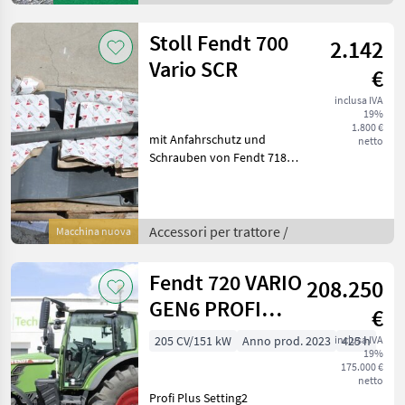
Landshut.Gerne steht
Ihnen Herr Zöttl Tel.
Stoll Fendt 700
2.142
0151/16104
Vario SCR
€
inclusa IVA
19%
1.800 €
mit Anfahrschutz und
netto
Schrauben von Fendt 718
Vario SCR passend für 700
Vario SCR Serie Accessori
per trattore Console
Accessori per trattore /
Macchina nuova
Fendt 720 VARIO
208.250
GEN6 PROFI
€
PLUS
205 CV/151 kW
Anno prod. 2023
inclusa IVA
425 h
19%
175.000 €
netto
Profi Plus Setting2