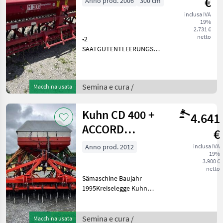
€
Anno prod. 2006
300 cm
inclusa IVA
19%
2.731 €
netto
•2
SAATGUTENTLEERUNGSWANNEN•25-
REIHIG•ABDREHKURBEL•BEREIFUNG
6,
0X16•FUELLSTANDANZEIGER•NOCKENSAERAEDE
Semina e cura /
Macchina usata
Kuhn CD 400 +
4.641
ACCORD
€
SÄCOMPACTOR
Anno prod. 2012
inclusa IVA
19%
3.900 €
netto
Sämaschine Baujahr
1995Kreiselegge Kuhn
Baujahr 2012Diese Reifen
stehen an unserem BayWa
Standort in DE - 84030
Semina e cura /
Macchina usata