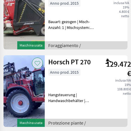
Anno prod. 2015
inclusa IVA
19%
4.800 €
netto
Bauart: gezogen | Misch-
Anzahl: 1 | Mischsystem:
Schnecken | elektr.
Bedienung, Gelenkwelle,
WaageDiese Maschine wird
Foraggiamento /
Macchina usata
am 18. August 2026 auf
www.ab-auction.com verst
Horsch PT 270
129.472
€
Anno prod. 2015
inclusa IVA
19%
108.800 €
netto
Hangsteuerung |
Handwaschbehälter |
Einspülschleuse |
Teilbreitenschaltung |
Betriebsstunden 4650,
Protezione piante /
Macchina usata
Hektar 19864, 27 mtr.
Gestänge, Düsenschaltung