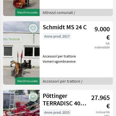
Attrezzi comunali /
Macchina usata
Schmidt MS 24 C
9.000
€
Anno prod. 2017
IVA
indetraibile
Accessori per trattore
Vomeri sgombraneve
Accessori per trattore /
Macchina usata
Pöttinger
27.965
TERRADISC 4001
€
K
Anno prod. 2015
inclusa IVA
19%