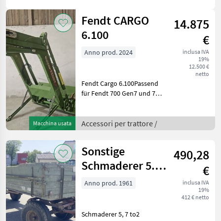
Fendt CARGO
14.875
6.100
€
Anno prod. 2024
inclusa IVA
19%
12.500 €
netto
Fendt Cargo 6.100Passend
für Fendt 700 Gen7 und 700
Gen7.1Inkl. 3. Ventil (6-fach
Kuppler an FL Schwinge)FL
Dämpfunginkl. FL-
Accessori per trattore /
Macchina usata
Anbauteileohne
Multikupplerohne
Sonstige
490,28
Zwischen
Schmaderer 5.7
€
Tonnen
Anno prod. 1961
inclusa IVA
19%
412 € netto
Schmaderer 5, 7 to2