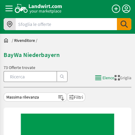
Sfoglia le offerte
/
Rivenditore
/
BayWa Niederbayern
73 Offerte trovate
Elenco
Griglia
Filtri