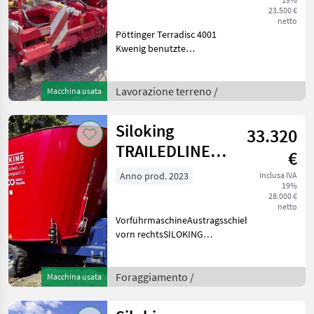
23.500 €
netto
Pöttinger Terradisc 4001
Kwenig benutzte
Scheibenegge56cm Rest-
Scheibendurchmesser -
Neugerät hat 58cmInkl.
Lavorazione terreno /
Macchina usata
Tegosem
FeinsaatsämaschineBJ
Siloking
33.320
2015-Modelljahr 2016Diese
Ma
TRAILEDLINE
€
CLASSIC
Anno prod. 2023
inclusa IVA
19%
COMPACT 12
28.000 €
netto
VorführmaschineAustragsschieber
vorn rechtsSILOKING
Addierwaage
DG400verstellbare,
gehärtete XS-
Foraggiamento /
Macchina usata
MesserSchaltgetriebegekanteter
BehälterStrohringUnterfahrschutz