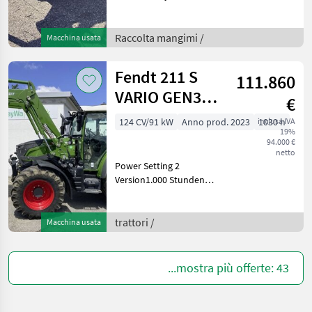
DE - 94428 Eichendorf.Gerne
steht Ihnen Herr
Helmbrecht Tel.
Raccolta mangimi /
Macchina usata
0151/16104762 für Ihre
Anfrage zur Verfügung.
Fendt 211 S
111.860
Barra fa
VARIO GEN3
€
Power
124 CV/91 kW
Anno prod. 2023
inclusa IVA
1030 h
19%
94.000 €
netto
Power Setting 2
Version1.000 Stunden
Kundendienst
gemachtFrontlader Fendt
Cargo 3X65 mit 3. KreisDiese
trattori /
Macchina usata
Maschine steht an unserem
BayWa Standort in DE -
94327 Bogen.G
...mostra più offerte: 43