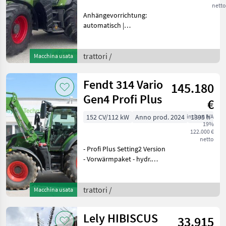
netto
Anhängevorrichtung:
automatisch |
Frontkraftheber |
Kugelkopfkupplung: fest |
Radio | Zusatzsteuergeräte:
trattori /
Macchina usata
| Kabinenfederung:
pneumatisch | Gen6 Profi
Fendt 314 Vario
145.180
Plus Setting2
Gen4 Profi Plus
€
152 CV/112 kW
Anno prod. 2024
inclusa IVA
1395 h
19%
122.000 €
netto
- Profi Plus Setting2 Version
- Vorwärmpaket - hydr.
Oberlenker hinten 3/2/70 -
Frontkraftheber
Lage/Entlastung -
trattori /
Macchina usata
Frontzapfwelle 1000 U/min
- Hydraulikpumpe 110 Lite
Lely HIBISCUS
33.915