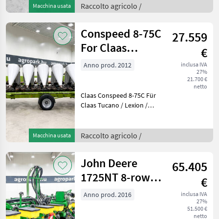
Rahmen, 75 cm
Raccolto agricolo /
Macchina usata
Reihenabstand, häckselnd,
Pflückplattenverstellung
Conspeed 8-75C
27.559
von der Kabi
For Claas
€
Tucano, Lexion,
Anno prod. 2012
inclusa IVA
27%
and Tri
21.700 €
netto
Claas Conspeed 8-75C Für
Claas Tucano / Lexion /
Trion Mähdrescher, 75 cm
Reihenabstand, 8-reihig,
Ausführung mit festem
Raccolto agricolo /
Macchina usata
Rahmen und Häcksler, mit
Transportwagen, in
John Deere
65.405
1725NT 8-row
€
folding-frame
Anno prod. 2016
inclusa IVA
27%
precision
51.500 €
netto