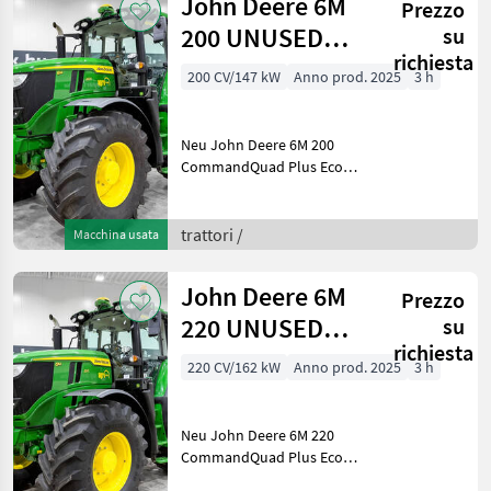
John Deere 6M
Prezzo
200 UNUSED
su
richiesta
CommandQuad
200 CV/147 kW
Anno prod. 2025
3 h
Plus Eco 20/20
40 km/h
Neu John Deere 6M 200
CommandQuad Plus Eco
20/20 40 km/h, gefederte
Achse, gefederte Kabine,
SF7500 AutoTrac,
trattori /
Macchina usata
Druckluftbremse, iTEC,
breite Trelleborg-Reifen
John Deere 6M
Prezzo
Baujah
220 UNUSED
su
richiesta
CommandQuad
220 CV/162 kW
Anno prod. 2025
3 h
Plus Eco 20/20
40 km/h
Neu John Deere 6M 220
CommandQuad Plus Eco
20/20 40 km/h, gefederte