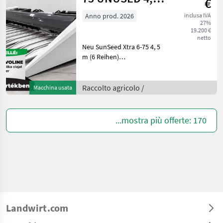
€
m, 6 row (75
Anno prod. 2026
inclusa IVA
27%
cm), row indep
19.200 €
netto
Neu SunSeed Xtra 6-75 4, 5
m (6 Reihen)
reihenunabhängiges
Sonnenblumen-
Schneidwerk für John
Raccolto agricolo /
Macchina usata
Deere S/T/W Mähdrescher,
Stängelzieher, verstellbare
Ablenkplatte, hydr.
...mostra più offerte: 170
Landwirt.com