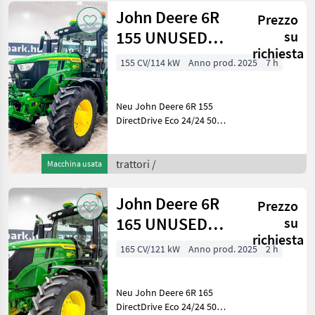
Trelleborg Baujahr:
John Deere 6R
Prezzo
155 UNUSED
su
richiesta
DirectDrive Eco
155 CV/114 kW
Anno prod. 2025
7 h
24/24 50 km/h
tran
Neu John Deere 6R 155
DirectDrive Eco 24/24 50
km/h Getriebe, gefederte
Achse, gefed. Kabine,
SF7500 AutoTrac,
trattori /
Macchina usata
Druckluftbremse, G5 Plus,
Fronthydr., Trelleborg Bauj
John Deere 6R
Prezzo
165 UNUSED
su
richiesta
DirectDrive Eco
165 CV/121 kW
Anno prod. 2025
2 h
24/24 50 km/h
tran
Neu John Deere 6R 165
DirectDrive Eco 24/24 50