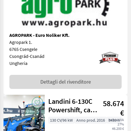
AGROPARK - Euro Noliker Kft.
Agropark 1.
6765 Csengele
Csongrád-Csanád
Ungheria
Dettagli del rivenditore
Landini 6-130C
58.674
Powershift, cab
€
suspension,
130 CV/96 kW
Anno prod. 2016
inclusa IVA
3489 h
27%
frontloader,
46.200 €