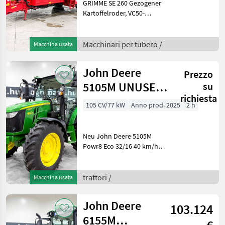
GRIMME SE 260 Gezogener
Kartoffelroder, VC50-
Monitor + Joystick,
Kameras, Typ UB, 6.000 kg
Bunker,
Macchinari per tubero /
Macchina usata
Druckluftbremsanlage, 484
Hektar Baujahr: 2018
John Deere
Prezzo
Gewicht: 11000 kg
5105M UNUSED
su
richiesta
Powr8 Eco 32/16
105 CV/77 kW
Anno prod. 2025
2 h
40 km/h
transmissio
Neu John Deere 5105M
Powr8 Eco 32/16 40 km/h
Getriebe mit Kriechgang,
EHC elektrohydraulische
Hebelsteuerung,
trattori /
Macchina usata
luftgefederter Sitz,
Druckluftbremse, LED,
John Deere
103.124
ISOBUS Bauj
6155M