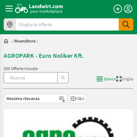
Sfoglia le offerte
/
Rivenditore
/
AGROPARK - Euro Noliker Kft.
200 Offerte trovate
Elenco
Griglia
Filtri