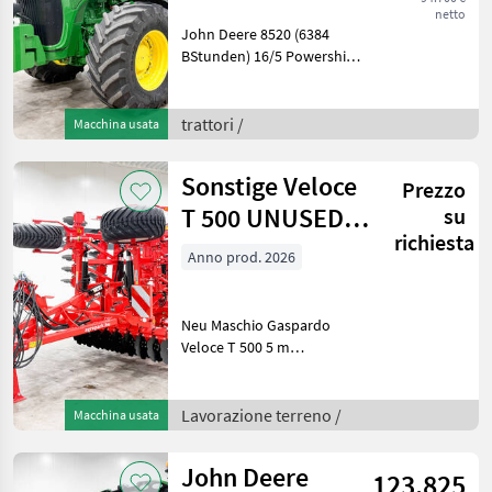
netto
John Deere 8520 (6384
BStunden) 16/5 Powershift-
Getriebe 40 km/h, gefederte
Vorderachse, 4
doppeltwirkende
trattori /
Macchina usata
Steuergeräte,
Vollballastierung,
Sonstige Veloce
Prezzo
Leistungsmonitor, Radarse
T 500 UNUSED
su
richiesta
5m folding-
Anno prod. 2026
frame compact
dis
Neu Maschio Gaspardo
Veloce T 500 5 m
Arbeitsbreite,
halbaufgesattelt,
Klapprahmen, mit 520
Lavorazione terreno /
Macchina usata
Scheibenblättern,
hydraulische
John Deere
123.825
Tiefenverstellung, doppelte