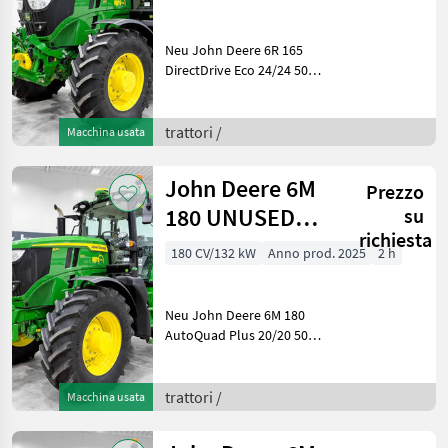
24/24 50 km/h,
sus
Neu John Deere 6R 165
DirectDrive Eco 24/24 50
km/h, gefederte Achse, gef.
Kabine, SF7500 AutoTrac,
Druckluftbremse, G5 Plus,
trattori /
Macchina usata
Frontkraftheber/Frontzapfwelle,
Trelleb
John Deere 6M
Prezzo
180 UNUSED
su
richiesta
AutoQuad Plus
180 CV/132 kW
Anno prod. 2025
2 h
20/20 50 km/h
transm
Neu John Deere 6M 180
AutoQuad Plus 20/20 50
km/h Getriebe, gefederte
Achse, gefederte Kabine,
SF7500 AutoTrac,
trattori /
Macchina usata
Druckluftbremse, G5, LED,
iTEC, Trelleborg Baujahr: