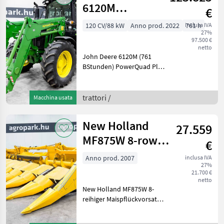
U-Profil-Walze
6120M
€
PowrQuad Plus
120 CV/88 kW
Anno prod. 2022
inclusa IVA
761 h
27%
24/24
97.500 €
transmission,
netto
John Deere 6120M (761
TLS, cab
BStunden) PowerQuad Plus
24/24 40 km/h,
Vorderachsfederung,
Kabinenfederung,
trattori /
Macchina usata
Druckluftbremse, 3
Steuergerätepaare,
New Holland
27.559
verstellbare Felgen,
ISOBUS,
MF875W 8-row
€
folding corn
Anno prod. 2007
inclusa IVA
27%
header with
21.700 €
stalk chop
netto
New Holland MF875W 8-
reihiger Maispflückvorsatz
für New Holland
Mähdrescher, klappbarer