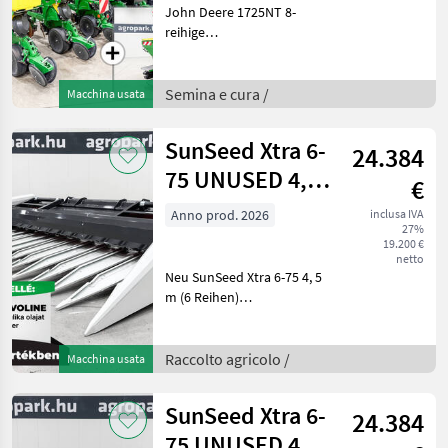
planter, FT
John Deere 1725NT 8-
reihige
Einzelkornsämaschine mit
Klapprahmen, mit FT180
Düngertank, ISOBUS-
Semina e cura /
Macchina usata
Steuerung, ExactEmerge-
Reiheneinheiten, 5336
SunSeed Xtra 6-
24.384
Hektar gesät (885 Betrieb
75 UNUSED 4,5
€
m, 6 row (75
Anno prod. 2026
inclusa IVA
27%
cm), row indep
19.200 €
netto
Neu SunSeed Xtra 6-75 4, 5
m (6 Reihen)
reihenunabhängiges
Sonnenblumenpflücker für
Case/New Holland
Raccolto agricolo /
Macchina usata
Mähdrescher, Stängelzieher,
verstellbare Ablenkplatte,
SunSeed Xtra 6-
24.384
hydr. Rege
75 UNUSED 4,5