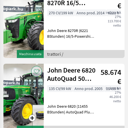
8270R 16/5
€
Powershift 40
270 CV/199 kW
Anno prod. 2014
inclusa IVA
6221 h
27%
km/h
113.700 €
transmission,
netto
John Deere 8270R (6221
susp
BStunden) 16/5-Powershift-
Getriebe 40 km/h, gefederte
Vorderachse, gefederte
Kabine, SF3000 AutoTrac,
trattori /
Macchina usata
1+2-Kreis-Druckluftbremse,
Michelin-Bere
John Deere 6820
58.674
AutoQuad 50
€
km/h, TLS, cab
135 CV/99 kW
Anno prod. 2005
inclusa IVA
11455 h
27%
suspension, air
46.200 €
netto
John Deere 6820 (11455
BStunden) AutoQuad Plus
20/20 50 km/h, gefederte
Achse, gefederte Kabine,