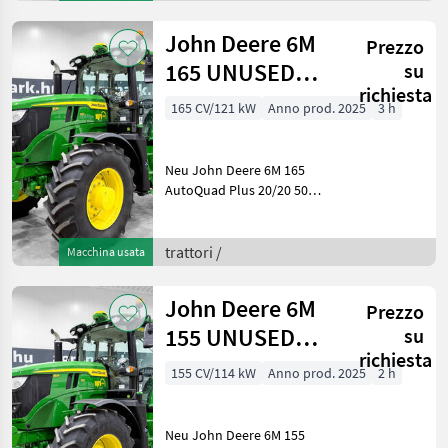
AutoTrac,
Druckluftbremsen, G5, LED,
John Deere 6M
Prezzo
Trelleborg Ba
165 UNUSED
su
richiesta
AutoQuad Plus
165 CV/121 kW
Anno prod. 2025
3 h
20/20 50 km/h
transm
Neu John Deere 6M 165
AutoQuad Plus 20/20 50
km/h Getriebe, gefederte
Achse, gefederte Kabine,
SF7500 AutoTrac,
trattori /
Macchina usata
Druckluftbremsen, G5, LED,
iTEC, verstellbare Felgen
John Deere 6M
Prezzo
155 UNUSED
su
richiesta
CommandQuad
155 CV/114 kW
Anno prod. 2025
2 h
Plus Eco 20/20
40 km/h
Neu John Deere 6M 155