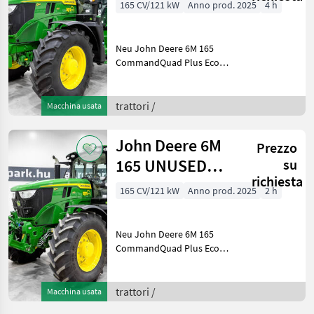
CommandQuad
165 CV/121 kW
Anno prod. 2025
4 h
Plus Eco 20/20
40 km/h
Neu John Deere 6M 165
CommandQuad Plus Eco
20/20 40 km/h, gefederte
Achse, gefederte Kabine,
SF7500 AutoTrac,
trattori /
Macchina usata
Druckluftbremse, iTEC,
verstellbare Felgen
John Deere 6M
Prezzo
Baujahr: 20
165 UNUSED
su
richiesta
CommandQuad
165 CV/121 kW
Anno prod. 2025
2 h
Plus Eco 20/20
40 km/h
Neu John Deere 6M 165
CommandQuad Plus Eco
20/20 40 km/h, gefederte
Achse, gef. Kabine, SF7500
AutoTrac, Druckluftbremse,
trattori /
Macchina usata
Fronthydraulik, iTEC,