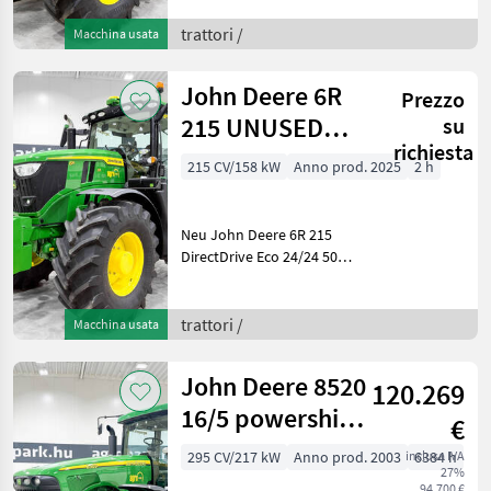
Achse, gefederte Kabine,
SF7500 AutoTrac,
trattori /
Macchina usata
Luftbremsen, iTEC, breite
Trelleborg-Reifen, 1150 kg
John Deere 6R
Prezzo
JD
215 UNUSED
su
richiesta
DirectDrive Eco
215 CV/158 kW
Anno prod. 2025
2 h
24/24 50 km/h
tran
Neu John Deere 6R 215
DirectDrive Eco 24/24 50
km/h-Getriebe, gefederte
Achse, gefederte Kabine,
SF7500 AutoTrac,
trattori /
Macchina usata
Druckluftbremse, G5 Plus,
Trelleborg, iTEC Baujahr
John Deere 8520
120.269
16/5 powershift,
€
ILS, 4 rear SCVs,
295 CV/217 kW
Anno prod. 2003
inclusa IVA
6384 h
27%
full bal
94.700 €