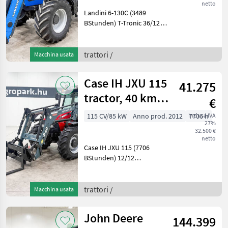
netto
Landini 6-130C (3489
BStunden) T-Tronic 36/12
40 km/h, Frontlader,
gefederte Kabine, 5 Paare
Steuergeräte, 1+2
trattori /
Macchina usata
Linienbremse, Michelin-
Reifen, Klimaanlage
Case IH JXU 115
41.275
Baujahr: 2
tractor, 40 km/h,
€
front loader, air
115 CV/85 kW
Anno prod. 2012
inclusa IVA
7706 h
27%
brak
32.500 €
netto
Case IH JXU 115 (7706
BStunden) 12/12
mechanisches 40 km/h
Getriebe, Faucheux
Frontlader, 1+2-Leitungs-
trattori /
Macchina usata
Druckluftbremse,
verstellbare Felgen,
John Deere
144.399
Klimaanlage, luftgefeder