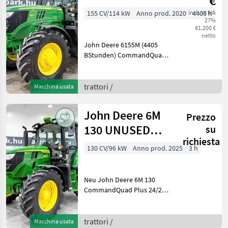
€
CommandQuad
155 CV/114 kW
Anno prod. 2020
inclusa IVA
4405 h
27%
Eco 20/20 40
81.200 €
km/h
netto
John Deere 6155M (4405
transmission
BStunden) CommandQuad
Eco 20/20 40 km/h Getriebe,
gefederte Achse, gefederte
Kabine, SF3000 AutoTrac,
trattori /
Macchina usata
ISOBUS, Druckluftbremse,
LED Baujahr: 2
John Deere 6M
Prezzo
130 UNUSED
su
richiesta
CommandQuad
130 CV/96 kW
Anno prod. 2025
3 h
Plus 24/24 50
km/h tra
Neu John Deere 6M 130
CommandQuad Plus 24/24
50 km/h Getriebe, gefederte
Vorderachse, Premium-
Federkabine, SF7500
trattori /
Macchina usata