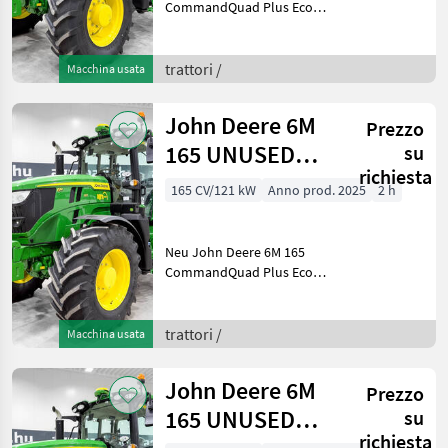
CommandQuad Plus Eco
20/20 40 km/h getriebe,
gefederte achse, gefederte
kabine, SF7500 AutoTrac,
trattori /
Macchina usata
druckluftbremse, LED, iTEC,
Trelleborg Baujah
John Deere 6M
Prezzo
165 UNUSED
su
richiesta
CommandQuad
165 CV/121 kW
Anno prod. 2025
2 h
Plus Eco 20/20
40 km/h
Neu John Deere 6M 165
CommandQuad Plus Eco
20/20 40 km/h, gefederte
Achse, gefederte Kabine,
SF7500 AutoTrac,
trattori /
Macchina usata
Druckluftbremse, iTEC,
breite Trelleborg-Reifen
John Deere 6M
Prezzo
Baujah
165 UNUSED
su
richiesta