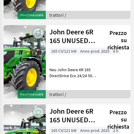
km/h Getriebe, gefederte
Achse, gefederte Kabine,
SF7500 AutoTrac,
trattori /
Macchina usata
Druckluftbremse, G5 Plus,
iTEC Baujahr: 2025/2026
John Deere 6R
Prezzo
165 UNUSED
su
richiesta
DirectDrive Eco
165 CV/121 kW
Anno prod. 2025
4 h
24/24 50 km/h
tran
Neu John Deere 6R 165
DirectDrive Eco 24/24 50
km/h Getriebe, gefederte
Achse, gefederte Kabine,
SF7500 AutoTrac,
trattori /
Macchina usata
Druckluftbremse, G5 Plus,
breite Trelleborg-Reifen
John Deere 6R
Prezzo
165 UNUSED
su
richiesta
DirectDrive Eco
165 CV/121 kW
Anno prod. 2025
2 h