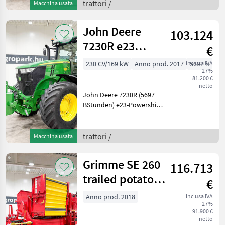
Druckluftbremse,
trattori /
Macchina usata
Klimaanlage, 8 Räder,
Reihenkultur-Radsatz
John Deere
103.124
Baujahr
7230R e23
€
Powershift 40
230 CV/169 kW
Anno prod. 2017
inclusa IVA
5697 h
27%
km/h,
81.200 €
suspended front
netto
John Deere 7230R (5697
ax
BStunden) e23-Powershift-
Getriebe 40 km/h, gefederte
Vorderachse, Active Seat,
SF3000 AutoTrac, 1+2-Kreis-
trattori /
Macchina usata
Druckluftbremse, 5 DW-
Steuergeräte,
Grimme SE 260
116.713
trailed potato
€
harvester, C50
Anno prod. 2018
inclusa IVA
27%
monitor + j
91.900 €
netto