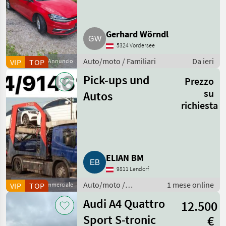
Gerhard Wörndl
5324 Vordersee
Auto/moto / Familiari
Da ieri
VIP
TOP
Annuncio
Pick-ups und
Prezzo
su
Autos
richiesta
ELIAN BM
9811 Lendorf
Auto/moto /
1 mese online
VIP
Fornitore commerciale
TOP
Fuoristrada
Audi A4 Quattro
12.500
Sport S-tronic
€