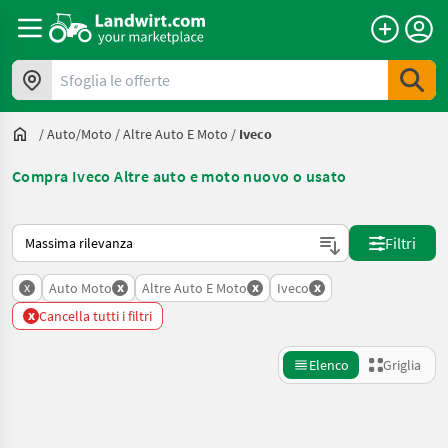
Sfoglia le offerte
/
Auto/moto
/
Altre Auto E Moto
/
Iveco
Compra Iveco Altre auto e moto nuovo o usato
Ecco come viene ordinato su Landwirt.com
Filtri
x
x
x
x
Auto Moto
Altre Auto E Moto
Iveco
x
Cancella tutti i filtri
Elenco
Griglia