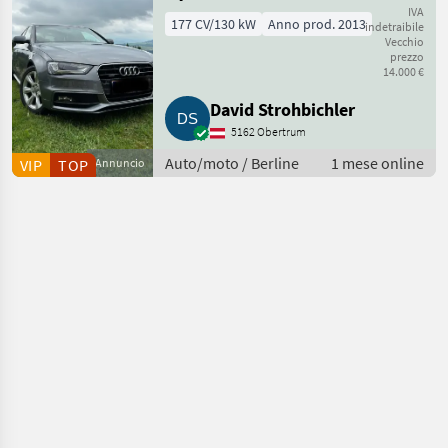
IVA
177 CV/130 kW
Anno prod. 2013
indetraibile
Vecchio
prezzo
14.000 €
David Strohbichler
5162 Obertrum
Auto/moto / Berline
1 mese online
VIP
TOP
Annuncio