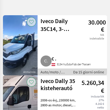
Affina
la
ricerca
Iveco Daily
30.000
35C14, 3-
€
Categoria
Paese
Filtri
4
Seitenkipper-
IVA
indetraibile
Mostra
Aufsatzwände,
PERCORSO
Reimposta
2
ATTUALE
3,5 t AHK
risultati
Auto/camion/moto
C .
Auto
3134 Nußdorf ob der Traisen
Moto
Auto/moto /
Da 15 giorni online
Annuncio
Altre
Altre auto e
Auto E
Iveco Dally 35
5.260,34
Moto
moto
kisteherautó
Iveco
€
inclusa IVA
SCEGLI
2006-os évj., 230000 km,
27%
CATEGORIA
4.142 €
2800-as motor, diesel,
netto
teljesen üzemképes, új