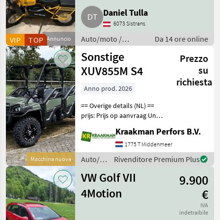
Daniel Tulla
6073 Sistrans
Auto/moto /
Da 14 ore online
VIP
TOP
Annuncio
Motociclette
Sonstige
Prezzo
XUV855M S4
su
richiesta
Anno prod. 2026
== Overige details (NL) ==
prijs: Prijs op aanvraag Unit:
Stuk Kiepende achterbak:
Kraakman Perfors B.V.
Handmatig
aandrijvingstype: 2wd Half
1775 T Middenmeer
Doors for Basic OPS
Auto/moto
Rivenditore Premium Plus
Macchina nuova
Premium Protection Pac
/
VW Golf VII
9.900
Sonstige
4Motion
€
IVA
indetraibile