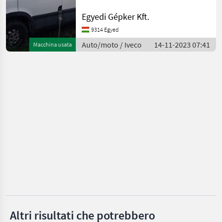
Iveco
fékek, új aksi, osztrák
Egyedi Gépker Kft.
papíros, jó állapotban
Nero
eladó. Auto/moto Altre
9314 Egyed
auto e moto
Auto/moto / Iveco
14-11-2023 07:41
Macchina usata
Carello
MARKETPLACE
Offerte dei
Marketplace
Annunci
rivenditori
Altri risultati che potrebbero