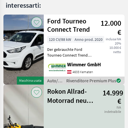
interessarti:
Ford Tourneo
12.000
Connect Trend
€
120 CV/88 kW
Anno prod. 2020
inclusa IVA
20%
10.000 €
Der gebrauchte Ford
netto
Tourneo Connect Trend
L1H1 2, 2 t überzeugt durch
Wimmer GmbH
seine hohe
Alltagstauglichkeit, den
4633 Kematen
großzügigen Innenraum
Auto/moto
Rivenditore Premium Plus
Macchina usata
und eine umfangreiche
/ Ford
Ausstattung. Das
Rokon Allrad-
14.999
Motorrad neu
€
Trail-Breaker
IVA
indetraibile