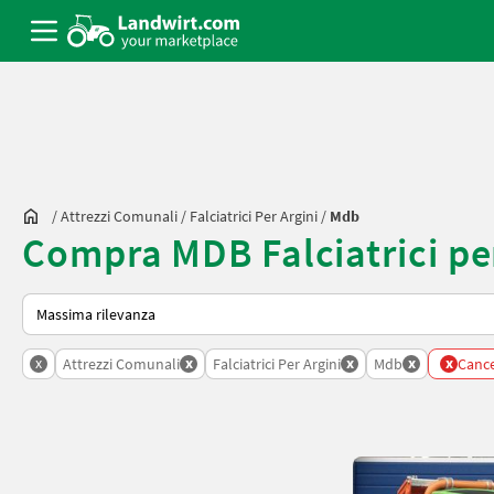
/
Attrezzi Comunali
/
Falciatrici Per Argini
/
Mdb
Compra MDB Falciatrici pe
Ecco come viene ordinato su Landwirt.com
x
x
x
x
x
Attrezzi Comunali
Falciatrici Per Argini
Mdb
Cancel