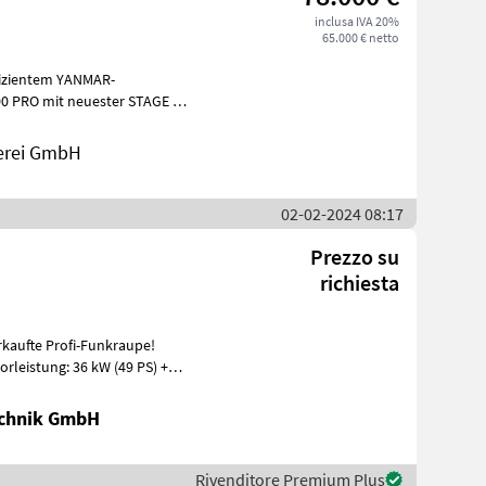
inclusa IVA 20%
65.000 € netto
fizientem YANMAR-
00 PRO mit neuester STAGE V-
fausst
serei GmbH
02-02-2024 08:17
Prezzo su
richiesta
rkaufte Profi-Funkraupe!
rleistung: 36 kW (49 PS) +
chnik GmbH
Rivenditore Premium Plus