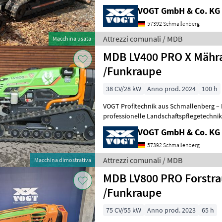
75 PS (55 kW) Common-Rail-
VOGT GmbH & Co. KG
57392 Schmallenberg
Attrezzi comunali / MDB
Macchina usata
MDB LV400 PRO X Mähr
/Funkraupe
38 CV/28 kW
Anno prod. 2024
100 h
VOGT Profitechnik aus Schmallenberg – I
professionelle Landschaftspflegetechnik = Mehrere VOGT-Standorte 
100 Servicepartner in Deutsch
VOGT GmbH & Co. KG
57392 Schmallenberg
Attrezzi comunali / MDB
Macchina dimostrativa
MDB LV800 PRO Forstra
/Funkraupe
75 CV/55 kW
Anno prod. 2023
65 h