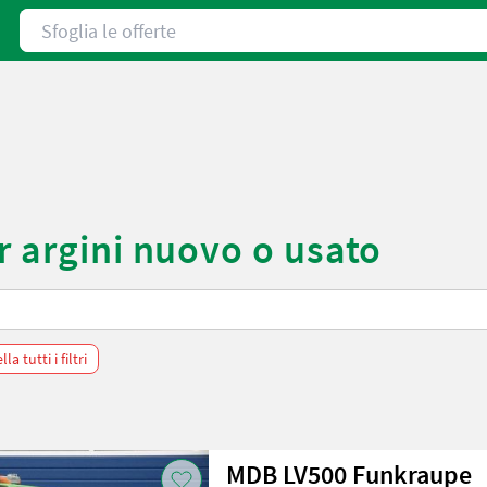
Sfoglia le offerte
r argini nuovo o usato
la tutti i filtri
MDB LV500 Funkraupe