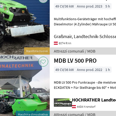
49 CV/36 kW
Anno prod. 2023
5 h
Multifunktions-Geräteträger mit hochef
Dieselmotor (4 Zylinder) Mähraupe LV 5
Motorentechnik mit geringem Schadstof
Graßmair, Landtechnik-Schlos
6074 Rinn
Attrezzi comunali / MDB
Macchina nuova
MDB LV 500 PRO
49 CV/36 kW
Anno prod. 2022
1 h
MDB LV 500 Pro Funkraupe - die meistve
ECKDATEN + Für Steilhänge bis 60° + Moto
Hydraulikleistung 65 l/min un
HOCHRATHER Landte
4484 Kronstorf
Attrezzi comunali / MDB
Macchina dimostrativa