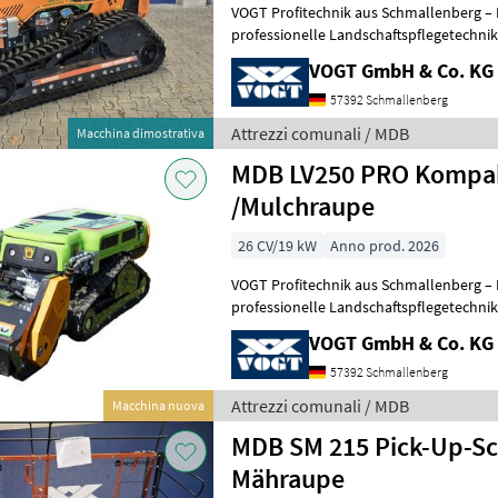
VOGT Profitechnik aus Schmallenberg – I
professionelle Landschaftspflegetechnik = Mehrere VOGT-Standorte 
100 Servicepartner in Deutsch
VOGT GmbH & Co. KG
57392 Schmallenberg
Attrezzi comunali / MDB
Macchina dimostrativa
MDB LV250 PRO Kompa
/Mulchraupe
26 CV/19 kW
Anno prod. 2026
VOGT Profitechnik aus Schmallenberg – I
professionelle Landschaftspflegetechnik = Mehrere VOGT-Standorte 
100 Servicepartner in Deutsch
VOGT GmbH & Co. KG
57392 Schmallenberg
Attrezzi comunali / MDB
Macchina nuova
MDB SM 215 Pick-Up-Sc
Mähraupe