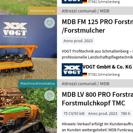
57392 Schmallenberg
Attrezzi comunali / MDB
Macchina nuova
MDB FM 125 PRO Forst
/Forstmulcher
Anno prod. 2023
VOGT Profitechnik aus Schmallenberg – I
professionelle Landschaftspflegetechnik = Mehrere VOGT-Standorte 
100 Servicepartner in Deutsch
VOGT GmbH & Co. KG
57392 Schmallenberg
Attrezzi comunali / MDB
Macchina dimostrativa
MDB LV 800 PRO Forstra
Forstmulchkopf TMC
75 CV/55 kW
Anno prod. 2023
780 h
Hinweis: Verkauf erfolgt im Kundenauftr
an Kunden weitergeleitet! MDB Funkraupe Typ: GREEN CLIMBER LV800