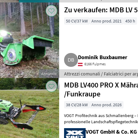
Zu verkaufen: MDB LV 5
50 CV/37 kW
Anno prod. 2021
450 h
Dominik Buxbaumer
6166 Fulpmes
Attrezzi comunali / Falciatrici per ar
Annuncio
MDB LV400 PRO X Mähr
/Funkraupe
38 CV/28 kW
Anno prod. 2026
VOGT Profitechnik aus Schmallenberg – I
professionelle Landschaftspflegetechnik = Mehrere VOGT-Standorte 
100 Servicepartner in Deutsch
VOGT GmbH & Co. KG