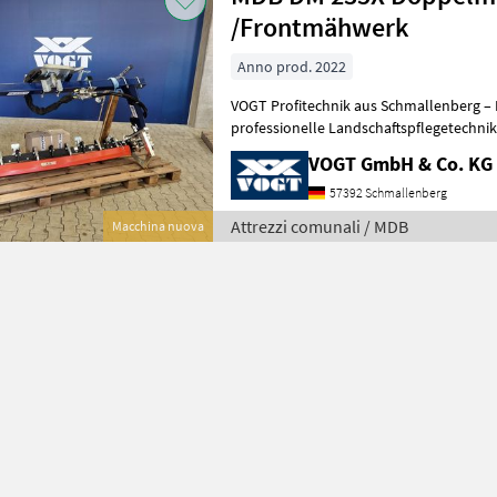
/Frontmähwerk
Anno prod. 2022
VOGT Profitechnik aus Schmallenberg – I
professionelle Landschaftspflegetechnik = Mehrere VOGT-Standorte 
100 Servicepartner in Deutsch
VOGT GmbH & Co. KG
57392 Schmallenberg
Attrezzi comunali / MDB
Macchina nuova