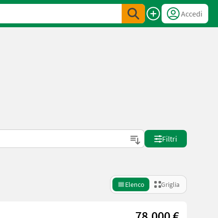
Accedi
Filtri
Elenco
Griglia
78.000 €