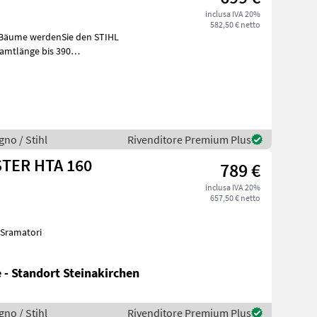
inclusa IVA 20%
582,50 € netto
r Bäume werdenSie den STIHL
amtlänge bis 390
rfahren
gno / Stihl
Rivenditore Premium Plus
TER HTA 160
789 €
inclusa IVA 20%
657,50 € netto
o Sramatori
 - Standort Steinakirchen
gno / Stihl
Rivenditore Premium Plus