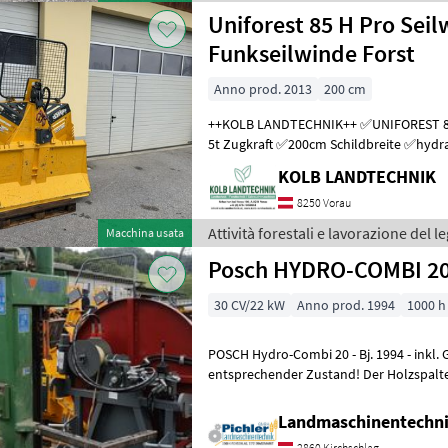
Uniforest 85 H Pro Sei
Funkseilwinde Forst
Anno prod. 2013
200 cm
++KOLB LANDTECHNIK++ ✅UNIFOREST 85 H PRO Funkseilwinde ✅8,
5t Zugkraft ✅200cm Schildbreite ✅hydra
TERRA Profi Funk - Ziehen / Kurzl
KOLB LANDTECHNIK
8250 Vorau
Attività forestali e lavorazione del l
Macchina usata
Posch HYDRO-COMBI 2
30 CV/22 kW
Anno prod. 1994
1000 h
POSCH Hydro-Combi 20 - Bj. 1994 - inkl. Gelenkwelle Dem Alter
entsprechender Zustand! Der Holzspalter der Marke Posch, Modell
POSCH Hydro-Combi 20, ist ein
Landmaschinentechni
2860 Kirchschlag