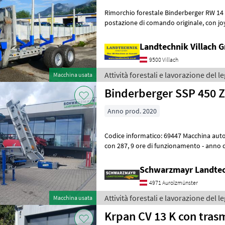
Rimorchio forestale Binderberger RW 14 con gr
postazione di comando originale, con joystick e comandi a pedale,
alimentazione idraulica autonoma
Landtechnik Villach
9500 Villach
Attività forestali e lavorazione del 
Macchina usata
Binderberger SSP 450 
Anno prod. 2020
Codice informatico: 69447 Macchina automatica per il taglio a fessura -
con 287, 9 ore di funzionamento - anno di costruzione 2020 - con
telaio - con nastro trasp
Schwarzmayr Landtec
4971 Aurolzmünster
Attività forestali e lavorazione del 
Macchina usata
Krpan CV 13 K con trasm