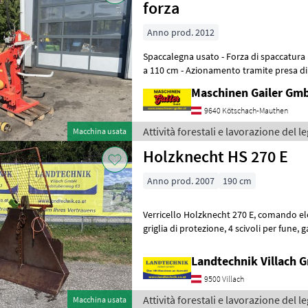
forza
Anno prod. 2012
Spaccalegna usato - Forza di spaccatura 13 t - Lunghezza di taglio fino
a 110 cm - Azionamento tramite presa di 
Sollevatore meccanico pe
Maschinen Gailer Gm
9640 Kötschach-Mauthen
Attività forestali e lavorazione del 
Macchina usata
Holzknecht HS 270 E
Anno prod. 2007
190 cm
Verricello Holzknecht 270 E, comando elettrico, forza di trazione 6 t,
griglia di protezione, 4 scivoli per fune, gancio terminale e albero
articolato, supporto per
Landtechnik Villach
9500 Villach
Attività forestali e lavorazione del 
Macchina usata