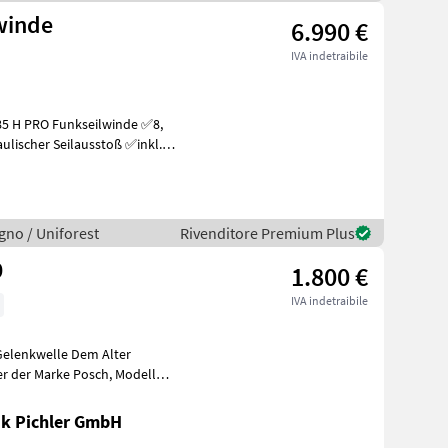
lwinde
6.990 €
IVA indetraibile
ulischer Seilausstoß ✅inkl.
egno / Uniforest
Rivenditore Premium Plus
0
1.800 €
IVA indetraibile
k Pichler GmbH