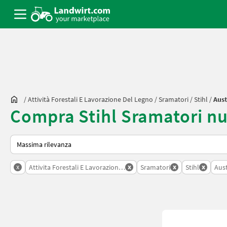
/
Attività Forestali E Lavorazione Del Legno
/
Sramatori
/
Stihl
/
Aust
Compra Stihl Sramatori nu
Ecco come viene ordinato su Landwirt.com
x
x
x
x
Attivita Forestali E Lavorazione Del Legno
Sramatori
Stihl
Aust