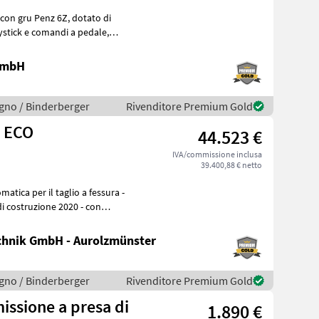
u Penz 6Z, dotato di
 GmbH
legno / Binderberger
Rivenditore Premium Gold
Z ECO
44.523 €
IVA/commissione inclusa
39.400,88 € netto
hnik GmbH - Aurolzmünster
legno / Binderberger
Rivenditore Premium Gold
issione a presa di
1.890 €