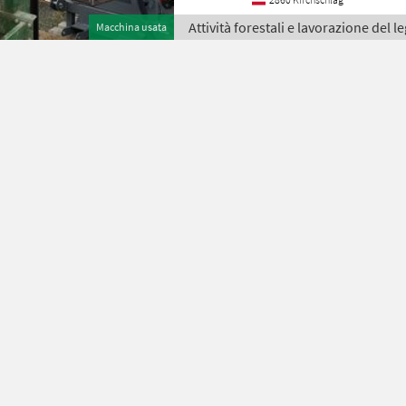
Attività forestali e lavorazione del 
Macchina usata