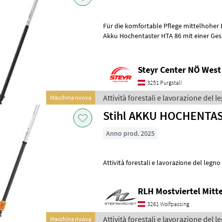
Für die komfortable Pflege mittelhohe
Akku Hochentaster HTA 86 mit einer Ges
cm alswertvolle Arbeitsunterstützung e
Steyr Center NÖ West
3251 Purgstall
Attività forestali e lavorazione del le
Macchina nuova
Stihl AKKU HOCHENTAS
Anno prod. 2025
Attività forestali e lavorazione del legn
RLH Mostviertel Mitte
3261 Wolfpassing
Attività forestali e lavorazione del le
Macchina nuova