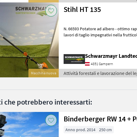
Stihl HT 135
N. 66593 Potatore ad albero - ottimo rapporto peso/potenza per
lavori di taglio impegnativi nella fruttico
professionale degli alberi - trasmissio
Schwarzmayr Landte
4851 Gampern
Attività forestali e lavorazione del le
Macchina nuova
ati che potrebbero interessarti:
Binderberger RW 14 + P
Anno prod. 2014
250 cm