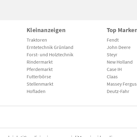
Kleinanzeigen
Top Marke
Traktoren
Fendt
Erntetechnik Grünland
John Deere
Forst- und Holztechnik
Steyr
Rindermarkt
New Holland
Pferdemarkt
Case IH
Futterbörse
Claas
Stellenmarkt
Massey Fergu
Hofladen
Deutz-Fahr