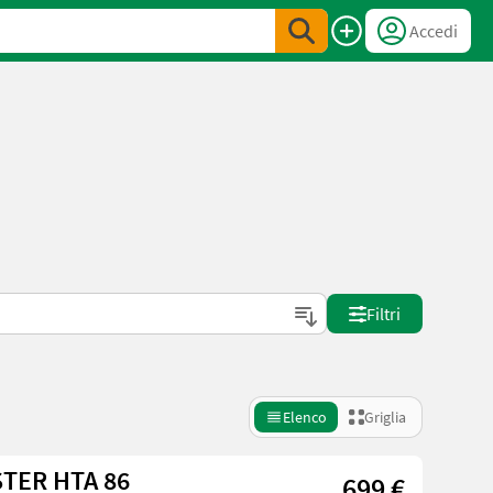
Accedi
Filtri
Elenco
Griglia
TER HTA 86
699 €