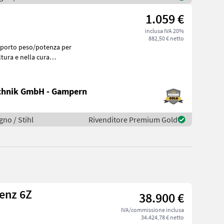
1.059 €
inclusa IVA 20%
882,50 € netto
ltura e nella cura
chnik GmbH - Gampern
gno / Stihl
Rivenditore Premium Gold
enz 6Z
38.900 €
IVA/commissione inclusa
34.424,78 € netto